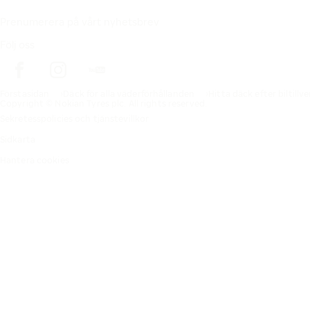
Prenumerera på vårt nyhetsbrev
Följ oss
Förstasidan
Däck för alla väderförhållanden
Hitta däck efter biltillv
Copyright © Nokian Tyres plc. All rights reserved.
Sekretesspolicies och tjänstevillkor
Sidkarta
Hantera cookies