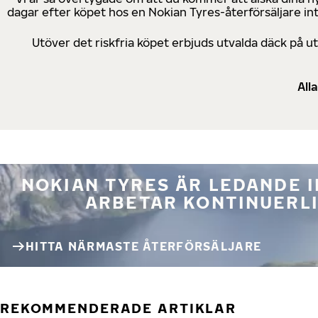
dagar efter köpet hos en Nokian Tyres-återförsäljare in
Utöver det riskfria köpet erbjuds utvalda däck på 
All
NOKIAN TYRES ÄR LEDANDE 
ARBETAR KONTINUERLI
HITTA NÄRMASTE ÅTERFÖRSÄLJARE
REKOMMENDERADE ARTIKLAR