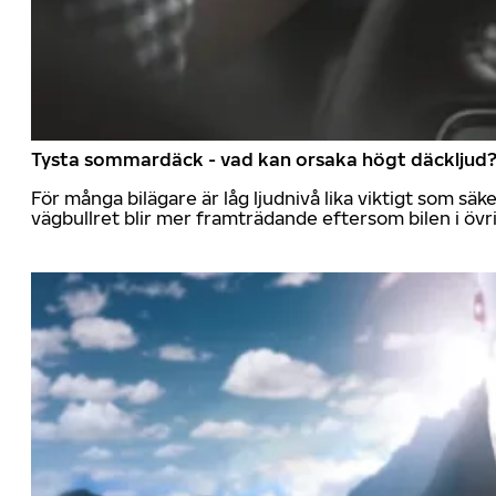
Tysta sommardäck - vad kan orsaka högt däckljud
För många bilägare är låg ljudnivå lika viktigt som sä
vägbullret blir mer framträdande eftersom bilen i övrig