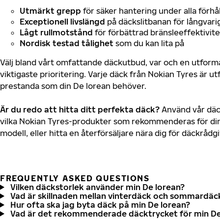
Utmärkt grepp
för säker hantering under alla förhå
Exceptionell livslängd
på däckslitbanan för långvari
Lågt rullmotstånd
för förbättrad bränsleeffektivite
Nordisk testad tålighet
som du kan lita på
Välj bland vårt omfattande däckutbud, var och en utfor
viktigaste prioritering. Varje däck från Nokian Tyres är u
prestanda som din De lorean behöver.
Är du redo att hitta ditt perfekta däck?
Använd vår däck
vilka Nokian Tyres-produkter som rekommenderas för din
modell, eller hitta en återförsäljare nära dig för däckrådg
FREQUENTLY ASKED QUESTIONS
Vilken däckstorlek använder min De lorean?
Vad är skillnaden mellan vinterdäck och sommardäc
Hur ofta ska jag byta däck på min De lorean?
Vad är det rekommenderade däcktrycket för min De