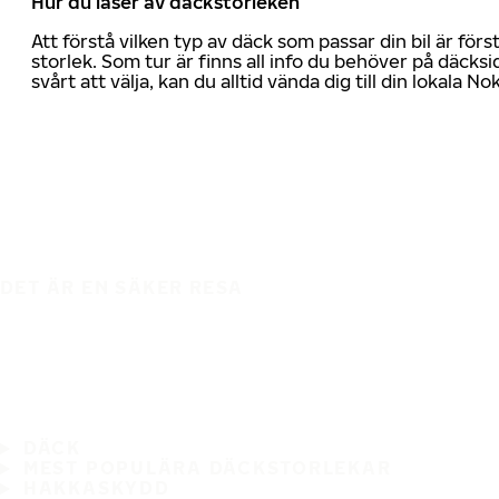
Hur du läser av däckstorleken
Att förstå vilken typ av däck som passar din bil är för
storlek. Som tur är finns all info du behöver på däcksid
svårt att välja, kan du alltid vända dig till din lokala N
DET ÄR EN SÄKER RESA
DÄCK
MEST POPULÄRA DÄCKSTORLEKAR
HAKKASKYDD