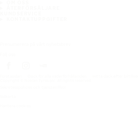
OM OSS
ÅTERFÖRSÄLJARE
KUNDSERVICE
KONTAKTUPPGIFTER
Prenumerera på vårt nyhetsbrev
Följ oss
Förstasidan
Däck för alla väderförhållanden
Hitta däck efter biltillv
Copyright © Nokian Tyres plc. All rights reserved.
Sekretesspolicies och tjänstevillkor
Sidkarta
Hantera cookies