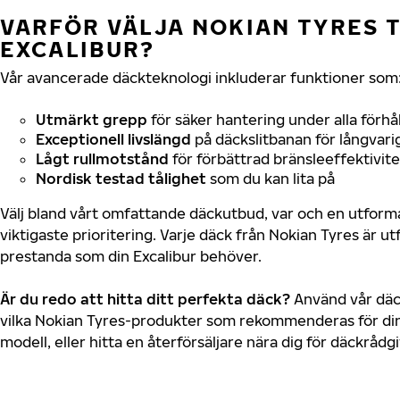
VARFÖR VÄLJA NOKIAN TYRES T
EXCALIBUR?
Vår avancerade däckteknologi inkluderar funktioner som
Utmärkt grepp
för säker hantering under alla förhå
Exceptionell livslängd
på däckslitbanan för långvari
Lågt rullmotstånd
för förbättrad bränsleeffektivite
Nordisk testad tålighet
som du kan lita på
Välj bland vårt omfattande däckutbud, var och en utfor
viktigaste prioritering. Varje däck från Nokian Tyres är u
prestanda som din Excalibur behöver.
Är du redo att hitta ditt perfekta däck?
Använd vår däck
vilka Nokian Tyres-produkter som rekommenderas för din 
modell, eller hitta en återförsäljare nära dig för däckrådg