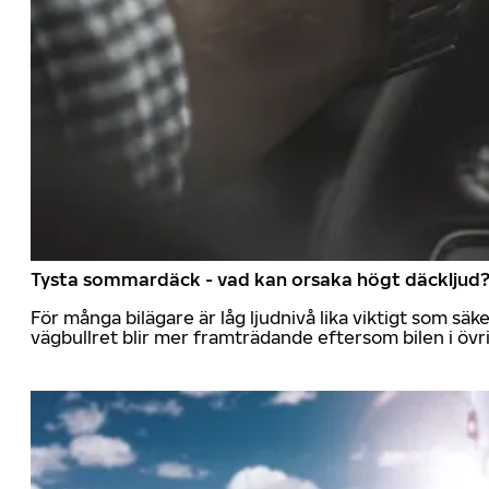
Tysta sommardäck - vad kan orsaka högt däckljud
För många bilägare är låg ljudnivå lika viktigt som sä
vägbullret blir mer framträdande eftersom bilen i övrig