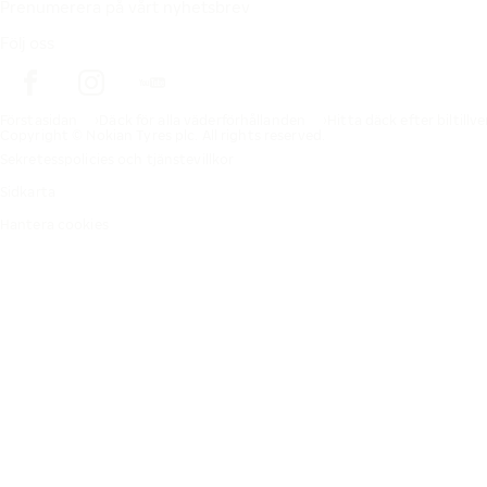
Prenumerera på vårt nyhetsbrev
Följ oss
Förstasidan
Däck för alla väderförhållanden
Hitta däck efter biltillv
Copyright © Nokian Tyres plc. All rights reserved.
Sekretesspolicies och tjänstevillkor
Sidkarta
Hantera cookies