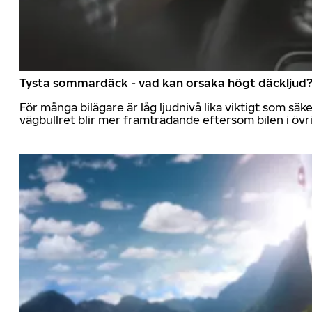
Tysta sommardäck - vad kan orsaka högt däckljud
För många bilägare är låg ljudnivå lika viktigt som sä
vägbullret blir mer framträdande eftersom bilen i övrig