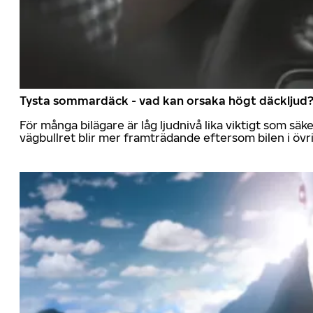
Tysta sommardäck - vad kan orsaka högt däckljud
För många bilägare är låg ljudnivå lika viktigt som sä
vägbullret blir mer framträdande eftersom bilen i övrig