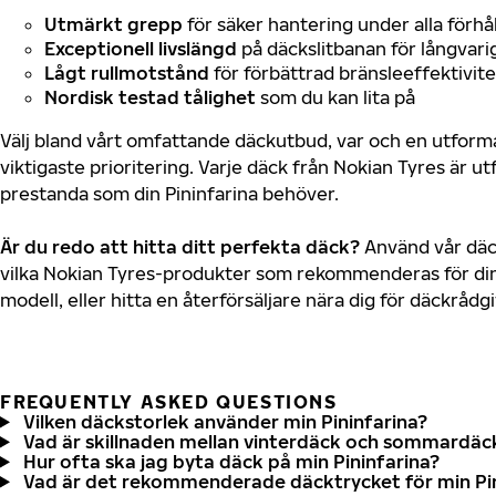
Utmärkt grepp
för säker hantering under alla förhå
Exceptionell livslängd
på däckslitbanan för långvari
Lågt rullmotstånd
för förbättrad bränsleeffektivite
Nordisk testad tålighet
som du kan lita på
Välj bland vårt omfattande däckutbud, var och en utfor
viktigaste prioritering. Varje däck från Nokian Tyres är u
prestanda som din Pininfarina behöver.
Är du redo att hitta ditt perfekta däck?
Använd vår däck
vilka Nokian Tyres-produkter som rekommenderas för din 
modell, eller hitta en återförsäljare nära dig för däckrådg
FREQUENTLY ASKED QUESTIONS
Vilken däckstorlek använder min Pininfarina?
Vad är skillnaden mellan vinterdäck och sommardäc
Hur ofta ska jag byta däck på min Pininfarina?
Vad är det rekommenderade däcktrycket för min Pin