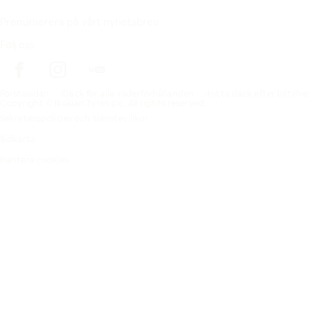
Prenumerera på vårt nyhetsbrev
Följ oss
Förstasidan
Däck för alla väderförhållanden
Hitta däck efter biltillv
Copyright © Nokian Tyres plc. All rights reserved.
Sekretesspolicies och tjänstevillkor
Sidkarta
Hantera cookies