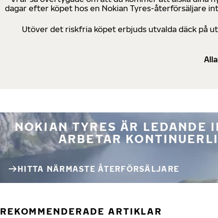
dagar efter köpet hos en Nokian Tyres-återförsäljare in
Utöver det riskfria köpet erbjuds utvalda däck på 
All
NOKIAN TYRES ÄR LEDANDE 
ARBETAR KONTINUERLI
HITTA NÄRMASTE ÅTERFÖRSÄLJARE
REKOMMENDERADE ARTIKLAR