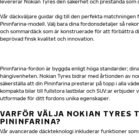
levererar Nokian Tyres den säkerhet och prestanda som di
Vår däckväljare guidar dig till den perfekta matchningen f
Pininfarina-modell. Välj bara dina fordonsdetaljer så re
och sommardäck som är konstruerade för att förbättra d
beprövad finsk kvalitet och innovation.
Pininfarina-fordon är byggda enligt höga standarder; di
hängivenheten. Nokian Tyres bidrar med årtionden av nord
säkerställa att din Pininfarina presterar på topp i alla vä
kompakta bilar till fullstora lastbilar och SUV:ar erbjude
utformade för ditt fordons unika egenskaper.
VARFÖR VÄLJA NOKIAN TYRES T
PININFARINA?
Vår avancerade däckteknologi inkluderar funktioner som