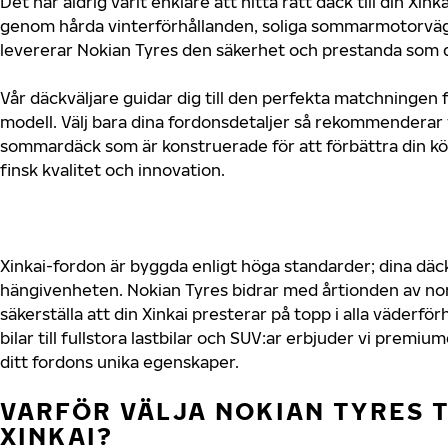
Det har aldrig varit enklare att hitta rätt däck till din Xin
genom hårda vinterförhållanden, soliga sommarmotorvägar
levererar Nokian Tyres den säkerhet och prestanda som di
Vår däckväljare guidar dig till den perfekta matchningen f
modell. Välj bara dina fordonsdetaljer så rekommenderar 
sommardäck som är konstruerade för att förbättra din 
finsk kvalitet och innovation.
Xinkai-fordon är byggda enligt höga standarder; dina dä
hängivenheten. Nokian Tyres bidrar med årtionden av nord
säkerställa att din Xinkai presterar på topp i alla väderf
bilar till fullstora lastbilar och SUV:ar erbjuder vi prem
ditt fordons unika egenskaper.
VARFÖR VÄLJA NOKIAN TYRES T
XINKAI?