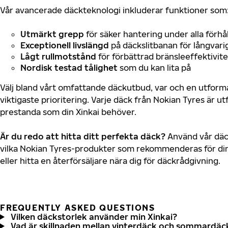
Vår avancerade däckteknologi inkluderar funktioner som
Utmärkt grepp
för säker hantering under alla förhå
Exceptionell livslängd
på däckslitbanan för långvari
Lågt rullmotstånd
för förbättrad bränsleeffektivite
Nordisk testad tålighet
som du kan lita på
Välj bland vårt omfattande däckutbud, var och en utfor
viktigaste prioritering. Varje däck från Nokian Tyres är u
prestanda som din Xinkai behöver.
Är du redo att hitta ditt perfekta däck?
Använd vår däck
vilka Nokian Tyres-produkter som rekommenderas för din 
eller hitta en återförsäljare nära dig för däckrådgivning.
FREQUENTLY ASKED QUESTIONS
Vilken däckstorlek använder min Xinkai?
Vad är skillnaden mellan vinterdäck och sommardäc