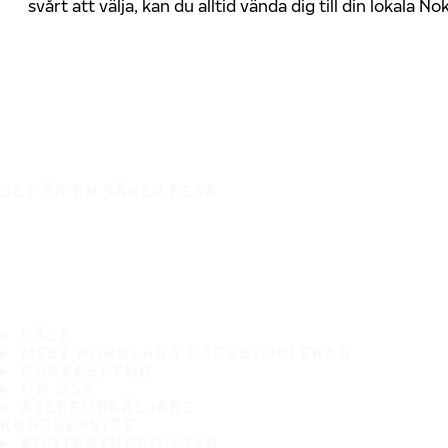
svårt att välja, kan du alltid vända dig till din lokala N
DET ÄR EN SÄKER RESA
DÄCK
MEST POPULÄRA DÄCKSTORLEKAR
HAKKASKYDD
OM OSS
ÅTERFÖRSÄLJARE
KUNDSERVICE
KONTAKTUPPGIFTER