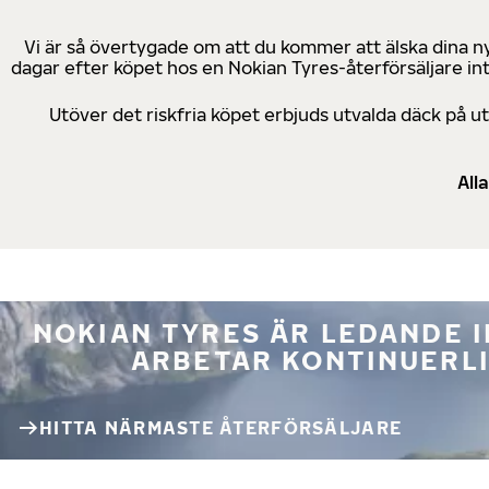
Vi är så övertygade om att du kommer att älska dina n
dagar efter köpet hos en Nokian Tyres-återförsäljare in
Utöver det riskfria köpet erbjuds utvalda däck på 
All
NOKIAN TYRES ÄR LEDANDE 
ARBETAR KONTINUERLI
HITTA NÄRMASTE ÅTERFÖRSÄLJARE