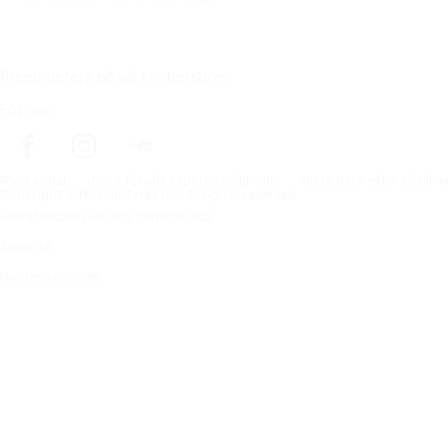
Prenumerera på vårt nyhetsbrev
Följ oss
Förstasidan
Däck för alla väderförhållanden
Hitta däck efter biltillv
Copyright © Nokian Tyres plc. All rights reserved.
Sekretesspolicies och tjänstevillkor
Sidkarta
Hantera cookies