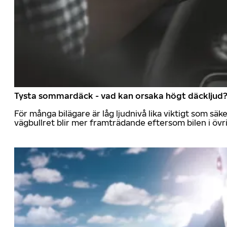
Tysta sommardäck - vad kan orsaka högt däckljud
För många bilägare är låg ljudnivå lika viktigt som sä
vägbullret blir mer framträdande eftersom bilen i övrig