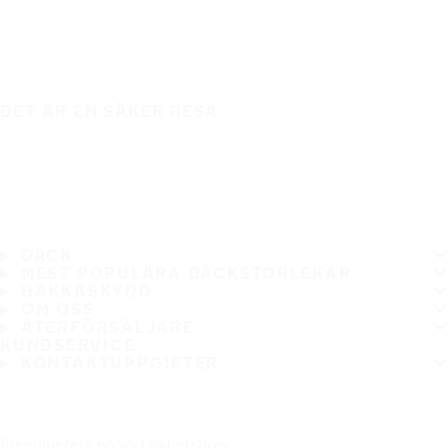
DET ÄR EN SÄKER RESA
DÄCK
MEST POPULÄRA DÄCKSTORLEKAR
HAKKASKYDD
OM OSS
ÅTERFÖRSÄLJARE
KUNDSERVICE
KONTAKTUPPGIFTER
Prenumerera på vårt nyhetsbrev