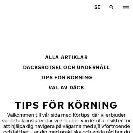
Hoppa till huvudinnehåll
SE
Hem
ALLA ARTIKLAR
DÄCKSKÖTSEL OCH UNDERHÅLL
TIPS FÖR KÖRNING
VAL AV DÄCK
TIPS FÖR KÖRNING
Välkommen till vår sida med Körtips, där vi erbjuder
värdefulla insikter där vi erbjuder värdefulla insikter för
att hjälpa dig navigera på vägarna med självförtroende
och lätthet. Lär dig med praktiska och enkla råd hur du