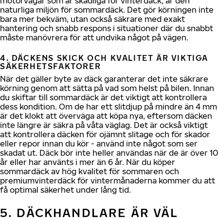
motorvägar som är skadliga för vinterdäck, är den
naturliga miljön för sommardäck. Det gör körningen inte
bara mer bekväm, utan också säkrare med exakt
hantering och snabb respons i situationer där du snabbt
måste manövrera för att undvika något på vägen.
4. DÄCKENS SKICK OCH KVALITET ÄR VIKTIGA
SÄKERHETSFAKTORER
När det gäller byte av däck garanterar det inte säkrare
körning genom att sätta på vad som helst på bilen. Innan
du skiftar till sommardäck är det viktigt att kontrollera
dess kondition. Om de har ett slitdjup på mindre än 4 mm
är det klokt att överväga att köpa nya, eftersom däcken
inte längre är säkra på våta väglag. Det är också viktigt
att kontrollera däcken för ojämnt slitage och för skador
eller repor innan du kör - använd inte något som ser
skadat ut. Däck bör inte heller användas när de är över 10
år eller har använts i mer än 6 år. När du köper
sommardäck av hög kvalitet för sommaren och
premiumvinterdäck för vintermånaderna kommer du att
få optimal säkerhet under lång tid.
5. DÄCKHANDLARE ÄR VÄL