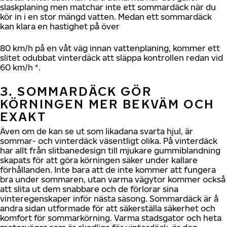
slaskplaning men matchar inte ett sommardäck när du
kör in i en stor mängd vatten. Medan ett sommardäck
kan klara en hastighet på över
80 km/h på en våt väg innan vattenplaning, kommer ett
slitet odubbat vinterdäck att släppa kontrollen redan vid
60 km/h *.
3. SOMMARDÄCK GÖR
KÖRNINGEN MER BEKVÄM OCH
EXAKT
Även om de kan se ut som likadana svarta hjul, är
sommar- och vinterdäck väsentligt olika. På vinterdäck
har allt från slitbanedesign till mjukare gummiblandning
skapats för att göra körningen säker under kallare
förhållanden. Inte bara att de inte kommer att fungera
bra under sommaren, utan varma vägytor kommer också
att slita ut dem snabbare och de förlorar sina
vinteregenskaper inför nästa säsong. Sommardäck är å
andra sidan utformade för att säkerställa säkerhet och
komfort för sommarkörning. Varma stadsgator och heta