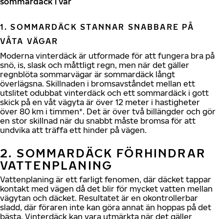
sommardäck i vår
1. SOMMARDÄCK STANNAR SNABBARE PÅ
VÅTA VÄGAR
Moderna vinterdäck är utformade för att fungera bra på
snö, is, slask och måttligt regn, men när det gäller
regnblöta sommarvägar är sommardäck långt
överlägsna. Skillnaden i bromsavståndet mellan ett
utslitet odubbat vinterdäck och ett sommardäck i gott
skick på en våt vägyta är över 12 meter i hastigheter
över 80 km i timmen*. Det är över två billängder och gör
en stor skillnad när du snabbt måste bromsa för att
undvika att träffa ett hinder på vägen.
2. SOMMARDÄCK FÖRHINDRAR
VATTENPLANING
Vattenplaning är ett farligt fenomen, där däcket tappar
kontakt med vägen då det blir för mycket vatten mellan
vägytan och däcket. Resultatet är en okontrollerbar
sladd, där föraren inte kan göra annat än hoppas på det
bästa. Vinterdäck kan vara utmärkta när det gäller