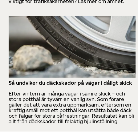
viktigt för trafiksäkerheten? Läs mer om ämnet.
Så undviker du däckskador på vägar i dåligt skick
Efter vintern är många vägar i sämre skick – och
stora potthål är tyvärr en vanlig syn. Som förare
gäller det att vara extra uppmärksam, eftersom en
kraftig smäll mot ett potthål kan utsätta både däck
och fälgar för stora påfrestningar. Resultatet kan bli
allt från däckskador till felaktig hjulinställning.