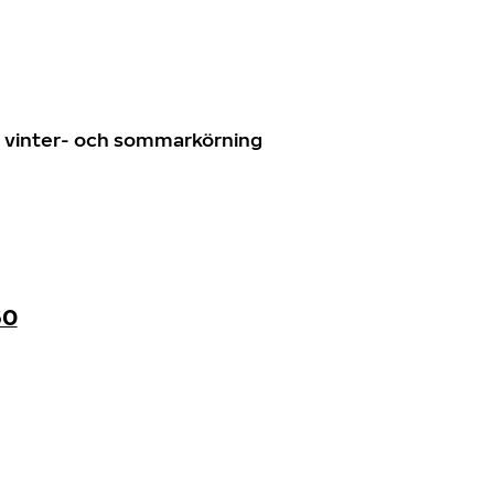
n
ör vinter- och sommarkörning
60