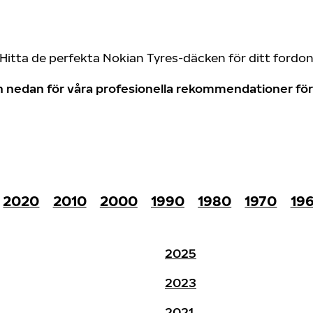
Hitta de perfekta Nokian Tyres-däcken för ditt fordo
don nedan för våra profesionella rekommendationer f
2020
2010
2000
1990
1980
1970
19
2025
2023
2021