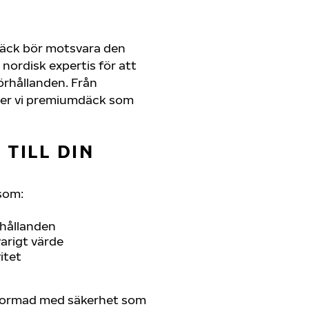
däck bör motsvara den
nordisk expertis för att
förhållanden. Från
juder vi premiumdäck som
TILL DIN
som:
rhållanden
arigt värde
itet
tformad med säkerhet som