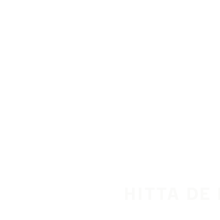
Hoppa till huvudinnehåll
Hem
HITTA DE