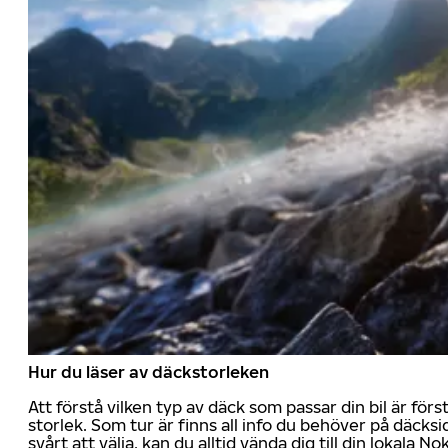
Hur du läser av däckstorleken
Att förstå vilken typ av däck som passar din bil är för
storlek. Som tur är finns all info du behöver på däcksid
svårt att välja, kan du alltid vända dig till din lokala N