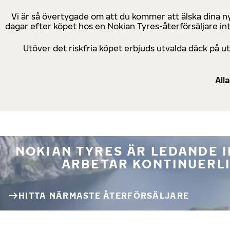
Vi är så övertygade om att du kommer att älska dina n
dagar efter köpet hos en Nokian Tyres-återförsäljare in
Utöver det riskfria köpet erbjuds utvalda däck på 
All
NOKIAN TYRES ÄR LEDANDE 
ARBETAR KONTINUERLI
HITTA NÄRMASTE ÅTERFÖRSÄLJARE