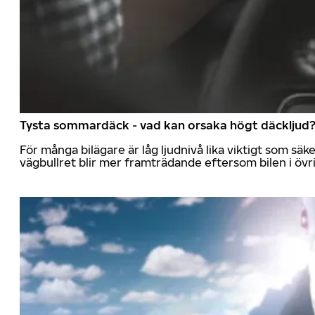
Tysta sommardäck - vad kan orsaka högt däckljud
För många bilägare är låg ljudnivå lika viktigt som sä
vägbullret blir mer framträdande eftersom bilen i övrig