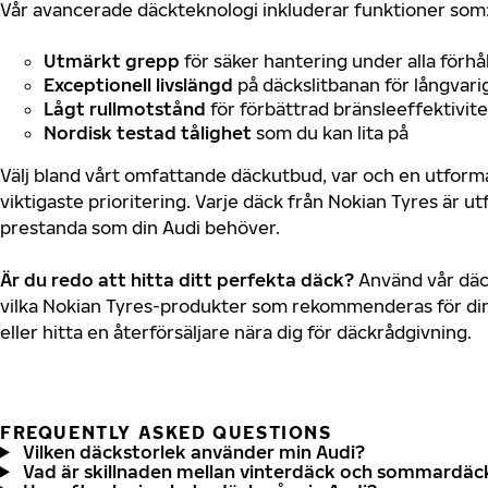
Vår avancerade däckteknologi inkluderar funktioner som
Utmärkt grepp
för säker hantering under alla förhå
Exceptionell livslängd
på däckslitbanan för långvari
Lågt rullmotstånd
för förbättrad bränsleeffektivite
Nordisk testad tålighet
som du kan lita på
Välj bland vårt omfattande däckutbud, var och en utfor
viktigaste prioritering. Varje däck från Nokian Tyres är u
prestanda som din Audi behöver.
Är du redo att hitta ditt perfekta däck?
Använd vår däck
vilka Nokian Tyres-produkter som rekommenderas för din
eller hitta en återförsäljare nära dig för däckrådgivning.
FREQUENTLY ASKED QUESTIONS
Vilken däckstorlek använder min Audi?
Vad är skillnaden mellan vinterdäck och sommardäc