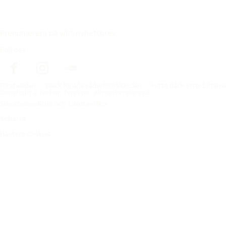
Prenumerera på vårt nyhetsbrev
Följ oss
Förstasidan
Däck för alla väderförhållanden
Hitta däck efter biltillv
Copyright © Nokian Tyres plc. All rights reserved.
Sekretesspolicies och tjänstevillkor
Sidkarta
Hantera cookies