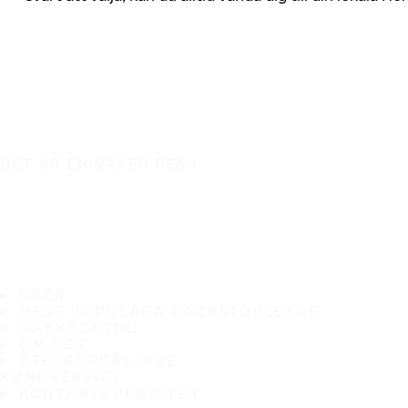
DET ÄR EN SÄKER RESA
DÄCK
MEST POPULÄRA DÄCKSTORLEKAR
HAKKASKYDD
OM OSS
ÅTERFÖRSÄLJARE
KUNDSERVICE
KONTAKTUPPGIFTER