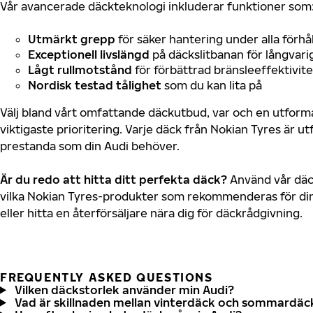
Vår avancerade däckteknologi inkluderar funktioner som
Utmärkt grepp
för säker hantering under alla förhå
Exceptionell livslängd
på däckslitbanan för långvari
Lågt rullmotstånd
för förbättrad bränsleeffektivite
Nordisk testad tålighet
som du kan lita på
Välj bland vårt omfattande däckutbud, var och en utfor
viktigaste prioritering. Varje däck från Nokian Tyres är u
prestanda som din Audi behöver.
Är du redo att hitta ditt perfekta däck?
Använd vår däck
vilka Nokian Tyres-produkter som rekommenderas för din
eller hitta en återförsäljare nära dig för däckrådgivning.
FREQUENTLY ASKED QUESTIONS
Vilken däckstorlek använder min Audi?
Vad är skillnaden mellan vinterdäck och sommardäc