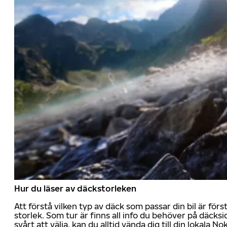
Hur du läser av däckstorleken
Att förstå vilken typ av däck som passar din bil är för
storlek. Som tur är finns all info du behöver på däcksid
svårt att välja, kan du alltid vända dig till din lokala N