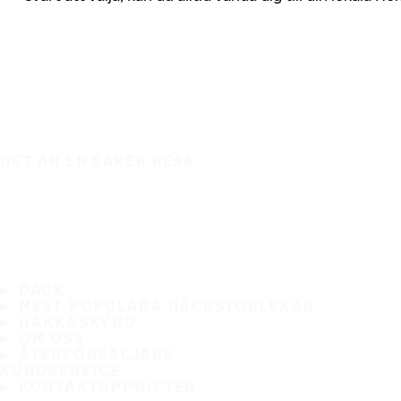
DET ÄR EN SÄKER RESA
DÄCK
MEST POPULÄRA DÄCKSTORLEKAR
HAKKASKYDD
OM OSS
ÅTERFÖRSÄLJARE
KUNDSERVICE
KONTAKTUPPGIFTER