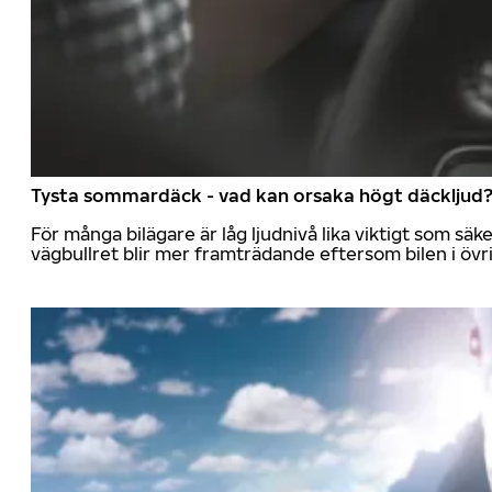
Tysta sommardäck - vad kan orsaka högt däckljud
För många bilägare är låg ljudnivå lika viktigt som sä
vägbullret blir mer framträdande eftersom bilen i övrig