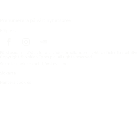
Prenumerera på vårt nyhetsbrev
Följ oss
Förstasidan
Däck för alla väderförhållanden
Hitta däck efter biltillv
Copyright © Nokian Tyres plc. All rights reserved.
Sekretesspolicies och tjänstevillkor
Sidkarta
Hantera cookies