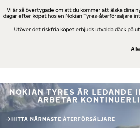
Vi är så övertygade om att du kommer att älska dina n
dagar efter köpet hos en Nokian Tyres-återförsäljare in
Utöver det riskfria köpet erbjuds utvalda däck på 
All
NOKIAN TYRES ÄR LEDANDE 
ARBETAR KONTINUERLI
HITTA NÄRMASTE ÅTERFÖRSÄLJARE