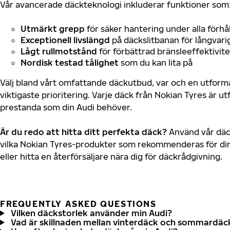
Vår avancerade däckteknologi inkluderar funktioner som
Utmärkt grepp
för säker hantering under alla förhå
Exceptionell livslängd
på däckslitbanan för långvari
Lågt rullmotstånd
för förbättrad bränsleeffektivite
Nordisk testad tålighet
som du kan lita på
Välj bland vårt omfattande däckutbud, var och en utfor
viktigaste prioritering. Varje däck från Nokian Tyres är u
prestanda som din Audi behöver.
Är du redo att hitta ditt perfekta däck?
Använd vår däck
vilka Nokian Tyres-produkter som rekommenderas för din
eller hitta en återförsäljare nära dig för däckrådgivning.
FREQUENTLY ASKED QUESTIONS
Vilken däckstorlek använder min Audi?
Vad är skillnaden mellan vinterdäck och sommardäc