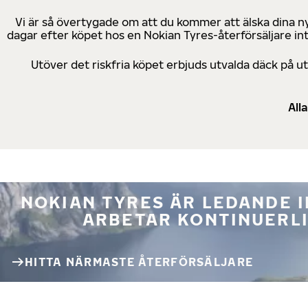
Vi är så övertygade om att du kommer att älska dina n
dagar efter köpet hos en Nokian Tyres-återförsäljare in
Utöver det riskfria köpet erbjuds utvalda däck på 
All
NOKIAN TYRES ÄR LEDANDE 
ARBETAR KONTINUERLI
HITTA NÄRMASTE ÅTERFÖRSÄLJARE