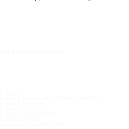
DET ÄR EN SÄKER RESA
DÄCK
MEST POPULÄRA DÄCKSTORLEKAR
HAKKASKYDD
OM OSS
ÅTERFÖRSÄLJARE
KUNDSERVICE
KONTAKTUPPGIFTER