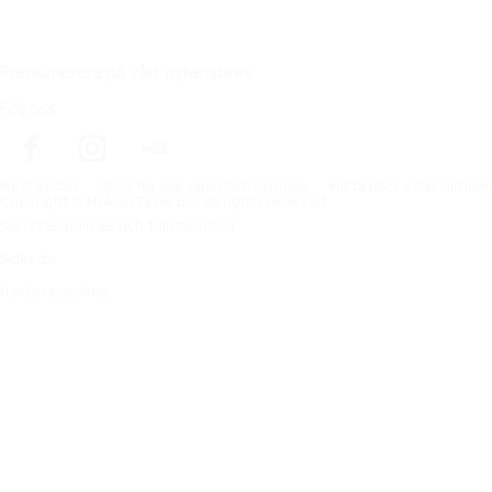
Prenumerera på vårt nyhetsbrev
Följ oss
Förstasidan
Däck för alla väderförhållanden
Hitta däck efter biltillv
Copyright © Nokian Tyres plc. All rights reserved.
Sekretesspolicies och tjänstevillkor
Sidkarta
Hantera cookies