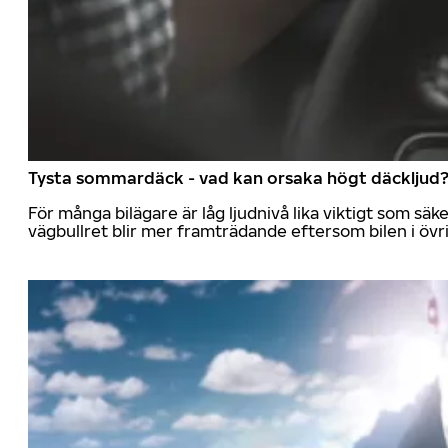
Tysta sommardäck - vad kan orsaka högt däckljud
För många bilägare är låg ljudnivå lika viktigt som sä
vägbullret blir mer framträdande eftersom bilen i övrig