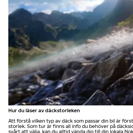
Hur du läser av däckstorleken
Att förstå vilken typ av däck som passar din bil är för
storlek. Som tur är finns all info du behöver på däcksid
svårt att välja, kan du alltid vända dig till din lokala N