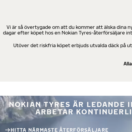
Vi är så övertygade om att du kommer att älska dina n
dagar efter köpet hos en Nokian Tyres-återförsäljare in
Utöver det riskfria köpet erbjuds utvalda däck på 
All
NOKIAN TYRES ÄR LEDANDE 
ARBETAR KONTINUERLI
HITTA NÄRMASTE ÅTERFÖRSÄLJARE