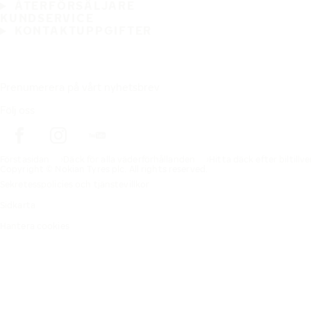
ÅTERFÖRSÄLJARE
KUNDSERVICE
KONTAKTUPPGIFTER
Prenumerera på vårt nyhetsbrev
Följ oss
Förstasidan
Däck för alla väderförhållanden
Hitta däck efter biltillv
Copyright © Nokian Tyres plc. All rights reserved.
Sekretesspolicies och tjänstevillkor
Sidkarta
Hantera cookies