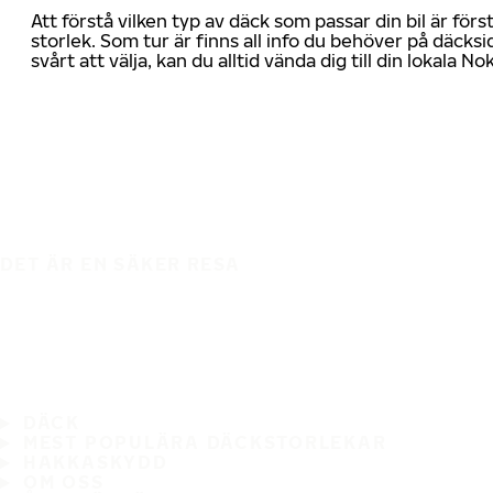
Att förstå vilken typ av däck som passar din bil är för
storlek. Som tur är finns all info du behöver på däcksid
svårt att välja, kan du alltid vända dig till din lokala N
DET ÄR EN SÄKER RESA
DÄCK
MEST POPULÄRA DÄCKSTORLEKAR
HAKKASKYDD
OM OSS