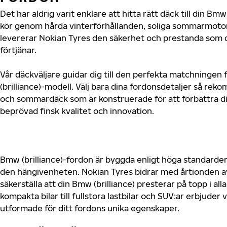
Det har aldrig varit enklare att hitta rätt däck till din Bm
kör genom hårda vinterförhållanden, soliga sommarmotorv
levererar Nokian Tyres den säkerhet och prestanda som d
förtjänar.
Vår däckväljare guidar dig till den perfekta matchningen 
(brilliance)-modell. Välj bara dina fordonsdetaljer så re
och sommardäck som är konstruerade för att förbättra d
beprövad finsk kvalitet och innovation.
Bmw (brilliance)-fordon är byggda enligt höga standarder
den hängivenheten. Nokian Tyres bidrar med årtionden av 
säkerställa att din Bmw (brilliance) presterar på topp i al
kompakta bilar till fullstora lastbilar och SUV:ar erbjude
utformade för ditt fordons unika egenskaper.