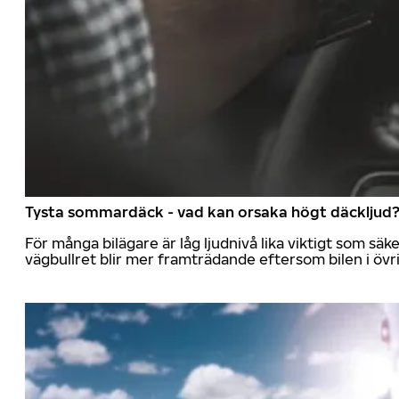
Tysta sommardäck - vad kan orsaka högt däckljud
För många bilägare är låg ljudnivå lika viktigt som sä
vägbullret blir mer framträdande eftersom bilen i övrig