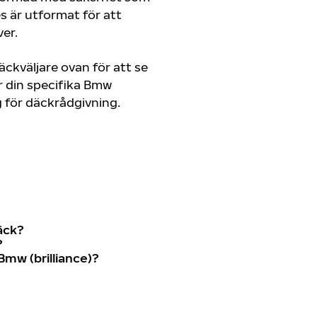
es är utformat för att
er.
ckväljare ovan för att se
 din specifika Bmw
dig för däckrådgivning.
äck?
?
mw (brilliance)?