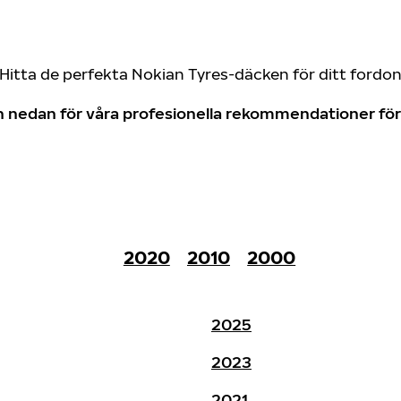
Hitta de perfekta Nokian Tyres-däcken för ditt fordo
don nedan för våra profesionella rekommendationer f
2020
2010
2000
2025
2023
2021