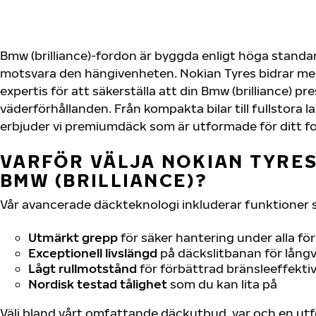
Bmw (brilliance)-fordon är byggda enligt höga standa
motsvara den hängivenheten. Nokian Tyres bidrar me
expertis för att säkerställa att din Bmw (brilliance) pre
väderförhållanden. Från kompakta bilar till fullstora l
erbjuder vi premiumdäck som är utformade för ditt f
VARFÖR VÄLJA NOKIAN TYRES 
BMW (BRILLIANCE)?
Vår avancerade däckteknologi inkluderar funktioner 
Utmärkt grepp
för säker hantering under alla fö
Exceptionell livslängd
på däckslitbanan för långv
Lågt rullmotstånd
för förbättrad bränsleeffektiv
Nordisk testad tålighet
som du kan lita på
Välj bland vårt omfattande däckutbud, var och en u