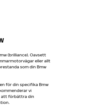
MW
Bmw (brilliance). Oavsett
mmarmotorvägar eller allt
h prestanda som din Bmw
gen för din specifika Bmw
 rekommenderar vi
att förbättra din
tion.