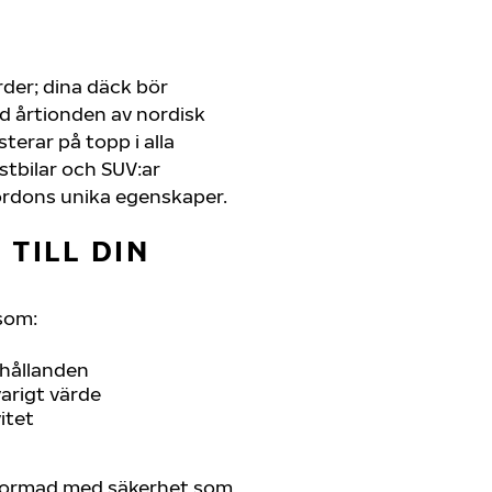
rder; dina däck bör
d årtionden av nordisk
sterar på topp i alla
astbilar och SUV:ar
ordons unika egenskaper.
TILL DIN
som:
rhållanden
arigt värde
itet
tformad med säkerhet som