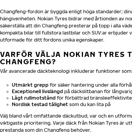
Changfeng-fordon är byggda enligt höga standarder; din
hängivenheten. Nokian Tyres bidrar med årtionden av nord
säkerställa att din Changfeng presterar på topp i alla väd
kompakta bilar till fullstora lastbilar och SUV:ar erbjude
utformade för ditt fordons unika egenskaper.
VARFÖR VÄLJA NOKIAN TYRES T
CHANGFENG?
Vår avancerade däckteknologi inkluderar funktioner som
Utmärkt grepp
för säker hantering under alla förhå
Exceptionell livslängd
på däckslitbanan för långvari
Lågt rullmotstånd
för förbättrad bränsleeffektivite
Nordisk testad tålighet
som du kan lita på
Välj bland vårt omfattande däckutbud, var och en utfor
viktigaste prioritering. Varje däck från Nokian Tyres är u
prestanda som din Changfeng behöver.