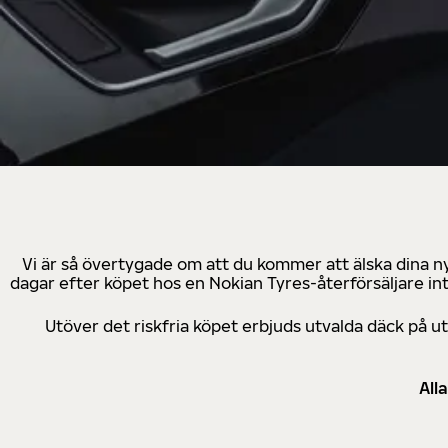
Vi är så övertygade om att du kommer att älska dina n
dagar efter köpet hos en Nokian Tyres-återförsäljare in
Utöver det riskfria köpet erbjuds utvalda däck på 
All