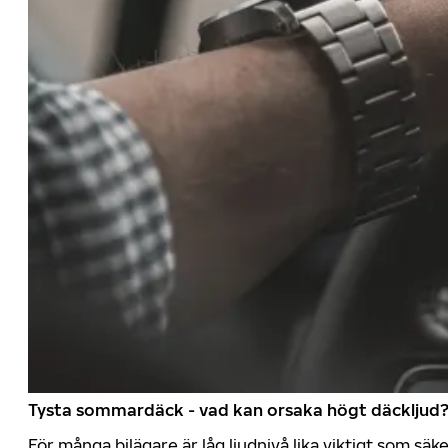
Tysta sommardäck - vad kan orsaka högt däckljud
För många bilägare är låg ljudnivå lika viktigt som sä