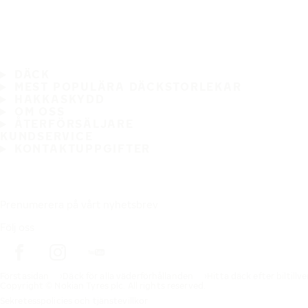
DÄCK
MEST POPULÄRA DÄCKSTORLEKAR
HAKKASKYDD
OM OSS
ÅTERFÖRSÄLJARE
KUNDSERVICE
KONTAKTUPPGIFTER
Prenumerera på vårt nyhetsbrev
Följ oss
Förstasidan
Däck för alla väderförhållanden
Hitta däck efter biltillv
Copyright © Nokian Tyres plc. All rights reserved.
Sekretesspolicies och tjänstevillkor