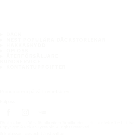
DÄCK
MEST POPULÄRA DÄCKSTORLEKAR
HAKKASKYDD
OM OSS
ÅTERFÖRSÄLJARE
KUNDSERVICE
KONTAKTUPPGIFTER
Prenumerera på vårt nyhetsbrev
Följ oss
Förstasidan
Däck för alla väderförhållanden
Hitta däck efter biltillv
Copyright © Nokian Tyres plc. All rights reserved.
Sekretesspolicies och tjänstevillkor