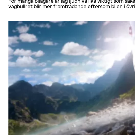
För många bilägare är låg ljudnivå lika viktigt som sä
vägbullret blir mer framträdande eftersom bilen i övrig