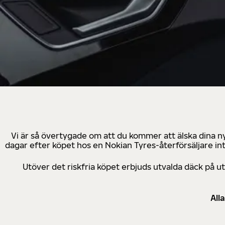
Vi är så övertygade om att du kommer att älska dina n
dagar efter köpet hos en Nokian Tyres-återförsäljare in
Utöver det riskfria köpet erbjuds utvalda däck på 
All