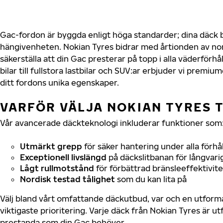
Gac-fordon är byggda enligt höga standarder; dina däck
hängivenheten. Nokian Tyres bidrar med årtionden av nord
säkerställa att din Gac presterar på topp i alla väderför
bilar till fullstora lastbilar och SUV:ar erbjuder vi prem
ditt fordons unika egenskaper.
VARFÖR VÄLJA NOKIAN TYRES T
Vår avancerade däckteknologi inkluderar funktioner som
Utmärkt grepp
för säker hantering under alla förhå
Exceptionell livslängd
på däckslitbanan för långvari
Lågt rullmotstånd
för förbättrad bränsleeffektivite
Nordisk testad tålighet
som du kan lita på
Välj bland vårt omfattande däckutbud, var och en utfor
viktigaste prioritering. Varje däck från Nokian Tyres är u
prestanda som din Gac behöver.