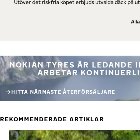
Utöver det riskfria köpet erbjuds utvalda däck på 
All
NOKIAN TYRES ÄR LEDANDE 
ARBETAR KONTINUERLI
HITTA NÄRMASTE ÅTERFÖRSÄLJARE
REKOMMENDERADE ARTIKLAR