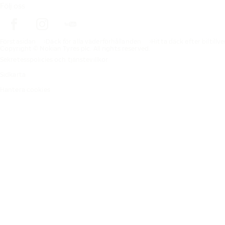
Följ oss
Förstasidan
Däck för alla väderförhållanden
Hitta däck efter biltillv
Copyright © Nokian Tyres plc. All rights reserved.
Sekretesspolicies och tjänstevillkor
Sidkarta
Hantera cookies