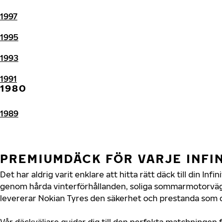
1997
1995
1993
1991
1980
1989
PREMIUMDÄCK FÖR VARJE INFI
Det har aldrig varit enklare att hitta rätt däck till din Infi
genom hårda vinterförhållanden, soliga sommarmotorvägar
levererar Nokian Tyres den säkerhet och prestanda som din
Vår däckväljare guidar dig till den perfekta matchningen fö