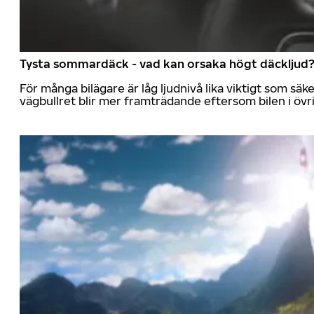
Tysta sommardäck - vad kan orsaka högt däckljud
För många bilägare är låg ljudnivå lika viktigt som sä
vägbullret blir mer framträdande eftersom bilen i övrig