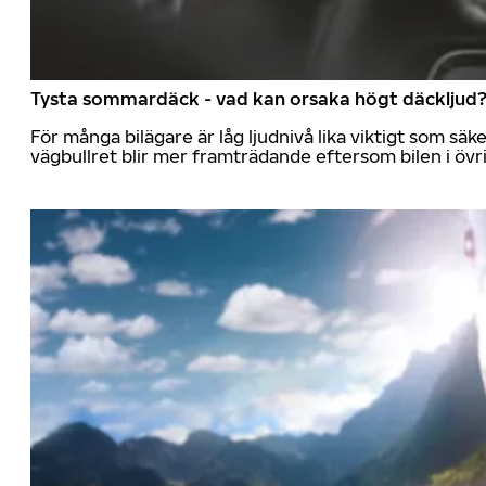
Tysta sommardäck - vad kan orsaka högt däckljud
För många bilägare är låg ljudnivå lika viktigt som sä
vägbullret blir mer framträdande eftersom bilen i övrig