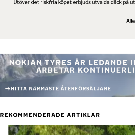
Utöver det riskfria köpet erbjuds utvalda däck på 
All
NOKIAN TYRES ÄR LEDANDE 
ARBETAR KONTINUERLI
HITTA NÄRMASTE ÅTERFÖRSÄLJARE
REKOMMENDERADE ARTIKLAR