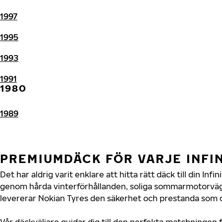
1997
1995
1993
1991
1980
1989
PREMIUMDÄCK FÖR VARJE INFI
Det har aldrig varit enklare att hitta rätt däck till din Infi
genom hårda vinterförhållanden, soliga sommarmotorvägar
levererar Nokian Tyres den säkerhet och prestanda som din
Vår däckväljare guidar dig till den perfekta matchningen fö