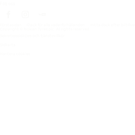
Följ oss
Förstasidan
Däck för alla väderförhållanden
Hitta däck efter biltillv
Copyright © Nokian Tyres plc. All rights reserved.
Sekretesspolicies och tjänstevillkor
Sidkarta
Hantera cookies