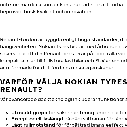
och sommardäck som är konstruerade för att förbätt
beprövad finsk kvalitet och innovation.
Renault-fordon är byggda enligt höga standarder; di
hängivenheten. Nokian Tyres bidrar med årtionden av 
säkerställa att din Renault presterar på topp i alla vä
kompakta bilar till fullstora lastbilar och SUV:ar erb
är utformade för ditt fordons unika egenskaper.
VARFÖR VÄLJA NOKIAN TYRES 
RENAULT?
Vår avancerade däckteknologi inkluderar funktioner 
Utmärkt grepp
för säker hantering under alla fö
Exceptionell livslängd
på däckslitbanan för långv
Lågt rullmotstånd
för förbättrad bränsleeffektiv