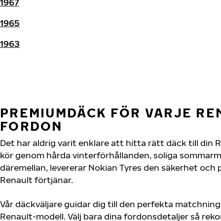
1967
1965
1963
PREMIUMDÄCK FÖR VARJE RE
FORDON
Det har aldrig varit enklare att hitta rätt däck till di
kör genom hårda vinterförhållanden, soliga sommarmot
däremellan, levererar Nokian Tyres den säkerhet och
Renault förtjänar.
Vår däckväljare guidar dig till den perfekta matchning
Renault-modell. Välj bara dina fordonsdetaljer så re