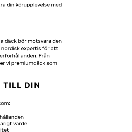
ra din körupplevelse med
na däck bör motsvara den
nordisk expertis för att
derförhållanden. Från
juder vi premiumdäck som
TILL DIN
som:
rhållanden
arigt värde
itet