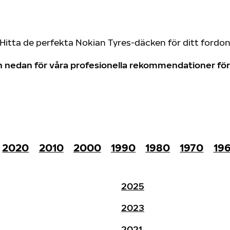
Hitta de perfekta Nokian Tyres-däcken för ditt fordo
don nedan för våra profesionella rekommendationer f
2020
2010
2000
1990
1980
1970
19
2025
2023
2021