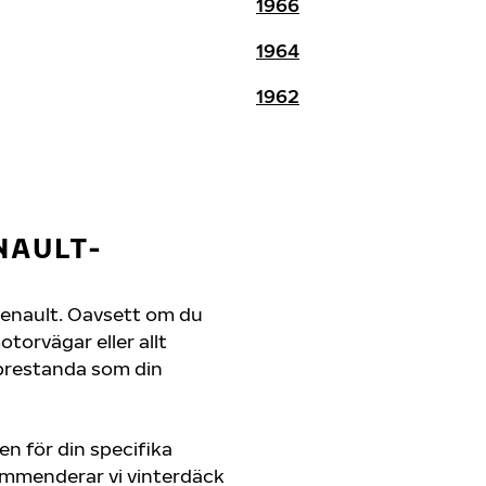
1966
1964
1962
NAULT-
n Renault. Oavsett om du
orvägar eller allt
 prestanda som din
en för din specifika
kommenderar vi vinterdäck