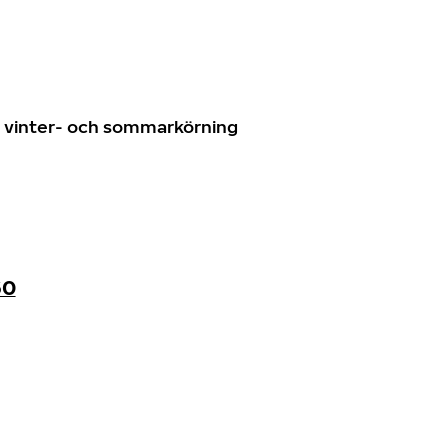
n
ör vinter- och sommarkörning
60