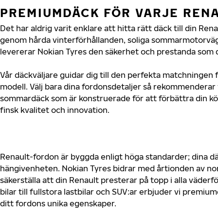
PREMIUMDÄCK FÖR VARJE REN
Det har aldrig varit enklare att hitta rätt däck till din Re
genom hårda vinterförhållanden, soliga sommarmotorvägar
levererar Nokian Tyres den säkerhet och prestanda som di
Vår däckväljare guidar dig till den perfekta matchningen f
modell. Välj bara dina fordonsdetaljer så rekommenderar 
sommardäck som är konstruerade för att förbättra din 
finsk kvalitet och innovation.
Renault-fordon är byggda enligt höga standarder; dina 
hängivenheten. Nokian Tyres bidrar med årtionden av nord
säkerställa att din Renault presterar på topp i alla väde
bilar till fullstora lastbilar och SUV:ar erbjuder vi prem
ditt fordons unika egenskaper.