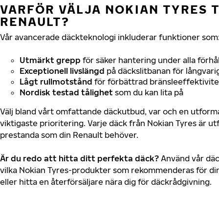
VARFÖR VÄLJA NOKIAN TYRES T
RENAULT?
Vår avancerade däckteknologi inkluderar funktioner som
Utmärkt grepp
för säker hantering under alla förhå
Exceptionell livslängd
på däckslitbanan för långvari
Lågt rullmotstånd
för förbättrad bränsleeffektivite
Nordisk testad tålighet
som du kan lita på
Välj bland vårt omfattande däckutbud, var och en utfor
viktigaste prioritering. Varje däck från Nokian Tyres är u
prestanda som din Renault behöver.
Är du redo att hitta ditt perfekta däck?
Använd vår däck
vilka Nokian Tyres-produkter som rekommenderas för din
eller hitta en återförsäljare nära dig för däckrådgivning.