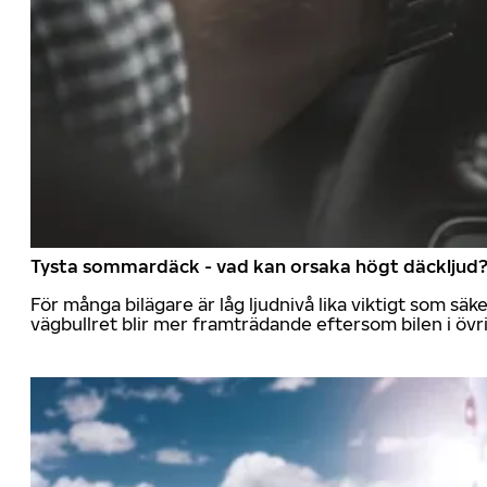
Tysta sommardäck - vad kan orsaka högt däckljud
För många bilägare är låg ljudnivå lika viktigt som sä
vägbullret blir mer framträdande eftersom bilen i övrig