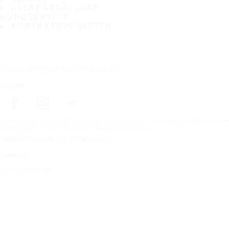
ÅTERFÖRSÄLJARE
KUNDSERVICE
KONTAKTUPPGIFTER
Prenumerera på vårt nyhetsbrev
Följ oss
Förstasidan
Däck för alla väderförhållanden
Hitta däck efter biltillv
Copyright © Nokian Tyres plc. All rights reserved.
Sekretesspolicies och tjänstevillkor
Sidkarta
Hantera cookies