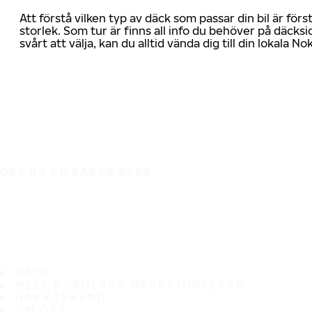
Att förstå vilken typ av däck som passar din bil är för
storlek. Som tur är finns all info du behöver på däcksid
svårt att välja, kan du alltid vända dig till din lokala N
DET ÄR EN SÄKER RESA
DÄCK
MEST POPULÄRA DÄCKSTORLEKAR
HAKKASKYDD
OM OSS