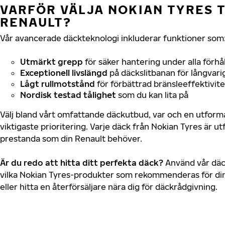
VARFÖR VÄLJA NOKIAN TYRES T
RENAULT?
Vår avancerade däckteknologi inkluderar funktioner som
Utmärkt grepp
för säker hantering under alla förhå
Exceptionell livslängd
på däckslitbanan för långvari
Lågt rullmotstånd
för förbättrad bränsleeffektivite
Nordisk testad tålighet
som du kan lita på
Välj bland vårt omfattande däckutbud, var och en utfor
viktigaste prioritering. Varje däck från Nokian Tyres är u
prestanda som din Renault behöver.
Är du redo att hitta ditt perfekta däck?
Använd vår däck
vilka Nokian Tyres-produkter som rekommenderas för din
eller hitta en återförsäljare nära dig för däckrådgivning.