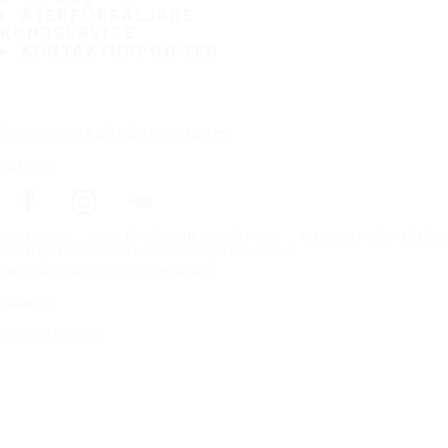
ÅTERFÖRSÄLJARE
KUNDSERVICE
KONTAKTUPPGIFTER
Prenumerera på vårt nyhetsbrev
Följ oss
Förstasidan
Däck för alla väderförhållanden
Hitta däck efter biltillv
Copyright © Nokian Tyres plc. All rights reserved.
Sekretesspolicies och tjänstevillkor
Sidkarta
Hantera cookies