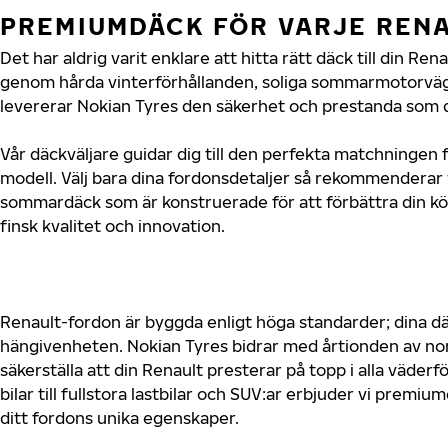
PREMIUMDÄCK FÖR VARJE REN
Det har aldrig varit enklare att hitta rätt däck till din Re
genom hårda vinterförhållanden, soliga sommarmotorvägar
levererar Nokian Tyres den säkerhet och prestanda som di
Vår däckväljare guidar dig till den perfekta matchningen f
modell. Välj bara dina fordonsdetaljer så rekommenderar 
sommardäck som är konstruerade för att förbättra din 
finsk kvalitet och innovation.
Renault-fordon är byggda enligt höga standarder; dina 
hängivenheten. Nokian Tyres bidrar med årtionden av nord
säkerställa att din Renault presterar på topp i alla väde
bilar till fullstora lastbilar och SUV:ar erbjuder vi prem
ditt fordons unika egenskaper.