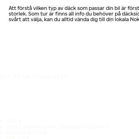
Att förstå vilken typ av däck som passar din bil är för
storlek. Som tur är finns all info du behöver på däcksid
svårt att välja, kan du alltid vända dig till din lokala N
DET ÄR EN SÄKER RESA
DÄCK
MEST POPULÄRA DÄCKSTORLEKAR
HAKKASKYDD
OM OSS