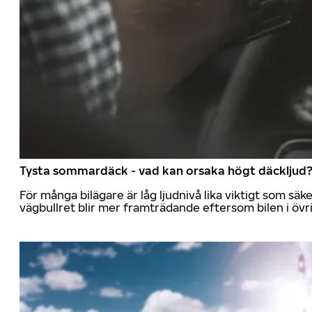
Tysta sommardäck - vad kan orsaka högt däckljud
För många bilägare är låg ljudnivå lika viktigt som sä
vägbullret blir mer framträdande eftersom bilen i övrig