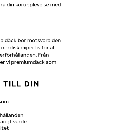
ra din körupplevelse med
na däck bör motsvara den
nordisk expertis för att
derförhållanden. Från
juder vi premiumdäck som
TILL DIN
som:
rhållanden
arigt värde
itet