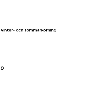
n
ör vinter- och sommarkörning
60