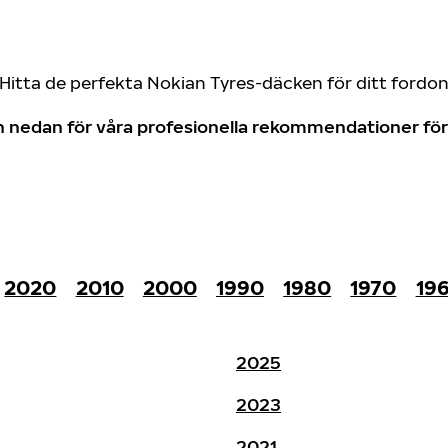
Hitta de perfekta Nokian Tyres-däcken för ditt fordo
don nedan för våra profesionella rekommendationer f
2020
2010
2000
1990
1980
1970
19
2025
2023
2021