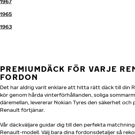
1967
1965
1963
PREMIUMDÄCK FÖR VARJE RE
FORDON
Det har aldrig varit enklare att hitta rätt däck till di
kör genom hårda vinterförhållanden, soliga sommarmot
däremellan, levererar Nokian Tyres den säkerhet och
Renault förtjänar.
Vår däckväljare guidar dig till den perfekta matchning
Renault-modell. Välj bara dina fordonsdetaljer så re