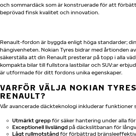
och sommardäck som är konstruerade för att förbätt
beprövad finsk kvalitet och innovation.
Renault-fordon är byggda enligt höga standarder; di
hängivenheten. Nokian Tyres bidrar med årtionden av 
säkerställa att din Renault presterar på topp i alla vä
kompakta bilar till fullstora lastbilar och SUV:ar erb
är utformade för ditt fordons unika egenskaper.
VARFÖR VÄLJA NOKIAN TYRES 
RENAULT?
Vår avancerade däckteknologi inkluderar funktioner 
Utmärkt grepp
för säker hantering under alla fö
Exceptionell livslängd
på däckslitbanan för långv
Lågt rullmotstånd
för förbättrad bränsleeffektiv