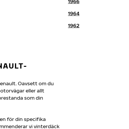
1966
1964
1962
NAULT-
n Renault. Oavsett om du
orvägar eller allt
 prestanda som din
en för din specifika
kommenderar vi vinterdäck