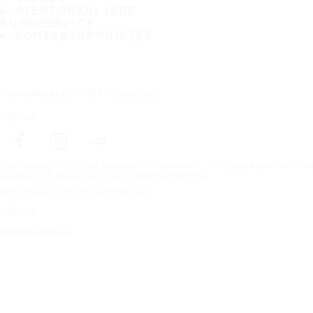
ÅTERFÖRSÄLJARE
KUNDSERVICE
KONTAKTUPPGIFTER
Prenumerera på vårt nyhetsbrev
Följ oss
Förstasidan
Däck för alla väderförhållanden
Hitta däck efter biltillv
Copyright © Nokian Tyres plc. All rights reserved.
Sekretesspolicies och tjänstevillkor
Sidkarta
Hantera cookies