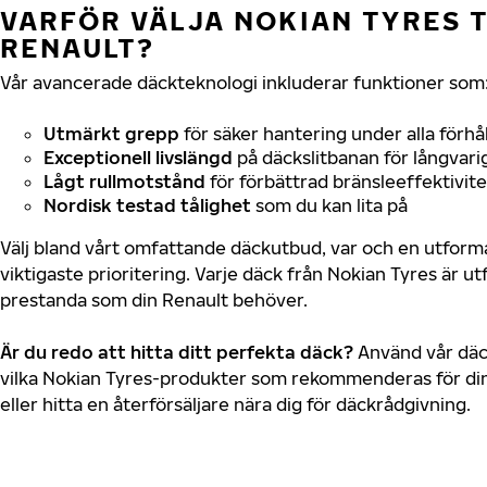
VARFÖR VÄLJA NOKIAN TYRES T
RENAULT?
Vår avancerade däckteknologi inkluderar funktioner som
Utmärkt grepp
för säker hantering under alla förhå
Exceptionell livslängd
på däckslitbanan för långvari
Lågt rullmotstånd
för förbättrad bränsleeffektivite
Nordisk testad tålighet
som du kan lita på
Välj bland vårt omfattande däckutbud, var och en utfor
viktigaste prioritering. Varje däck från Nokian Tyres är u
prestanda som din Renault behöver.
Är du redo att hitta ditt perfekta däck?
Använd vår däck
vilka Nokian Tyres-produkter som rekommenderas för din
eller hitta en återförsäljare nära dig för däckrådgivning.