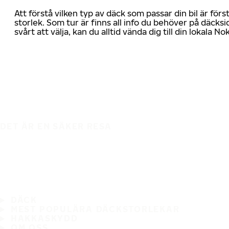
Att förstå vilken typ av däck som passar din bil är för
storlek. Som tur är finns all info du behöver på däcksid
svårt att välja, kan du alltid vända dig till din lokala N
DET ÄR EN SÄKER RESA
DÄCK
MEST POPULÄRA DÄCKSTORLEKAR
HAKKASKYDD
OM OSS