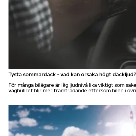
Tysta sommardäck - vad kan orsaka högt däckljud
För många bilägare är låg ljudnivå lika viktigt som sä
vägbullret blir mer framträdande eftersom bilen i övrig