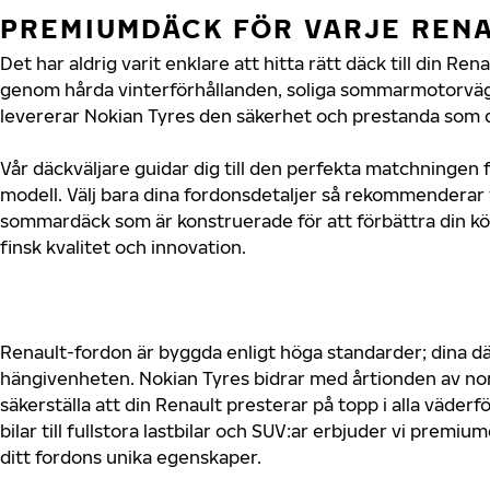
PREMIUMDÄCK FÖR VARJE REN
Det har aldrig varit enklare att hitta rätt däck till din Re
genom hårda vinterförhållanden, soliga sommarmotorvägar
levererar Nokian Tyres den säkerhet och prestanda som di
Vår däckväljare guidar dig till den perfekta matchningen f
modell. Välj bara dina fordonsdetaljer så rekommenderar 
sommardäck som är konstruerade för att förbättra din 
finsk kvalitet och innovation.
Renault-fordon är byggda enligt höga standarder; dina 
hängivenheten. Nokian Tyres bidrar med årtionden av nord
säkerställa att din Renault presterar på topp i alla väde
bilar till fullstora lastbilar och SUV:ar erbjuder vi prem
ditt fordons unika egenskaper.