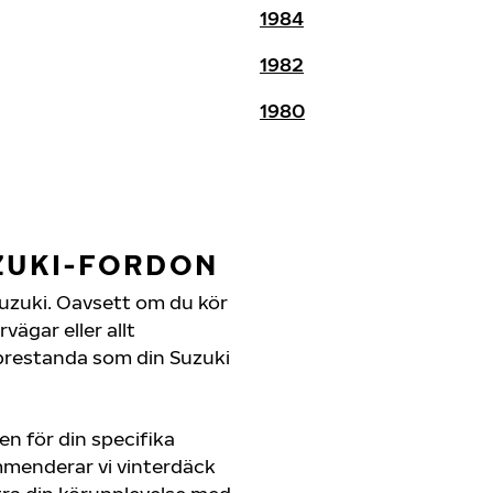
1984
1982
1980
ZUKI-FORDON
n Suzuki. Oavsett om du kör
ägar eller allt
 prestanda som din Suzuki
en för din specifika
ommenderar vi vinterdäck