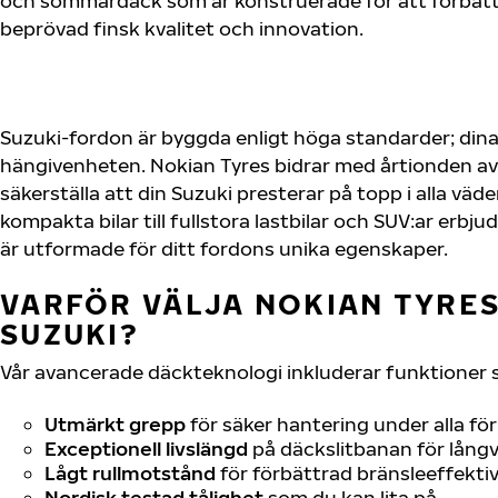
och sommardäck som är konstruerade för att förbätt
beprövad finsk kvalitet och innovation.
Suzuki-fordon är byggda enligt höga standarder; din
hängivenheten. Nokian Tyres bidrar med årtionden av 
säkerställa att din Suzuki presterar på topp i alla väd
kompakta bilar till fullstora lastbilar och SUV:ar erb
är utformade för ditt fordons unika egenskaper.
VARFÖR VÄLJA NOKIAN TYRES 
SUZUKI?
Vår avancerade däckteknologi inkluderar funktioner 
Utmärkt grepp
för säker hantering under alla fö
Exceptionell livslängd
på däckslitbanan för långv
Lågt rullmotstånd
för förbättrad bränsleeffektiv
Nordisk testad tålighet
som du kan lita på