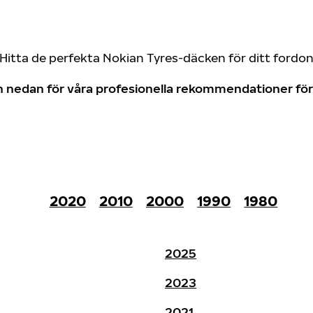
Hitta de perfekta Nokian Tyres-däcken för ditt fordo
don nedan för våra profesionella rekommendationer f
2020
2010
2000
1990
1980
2025
2023
2021