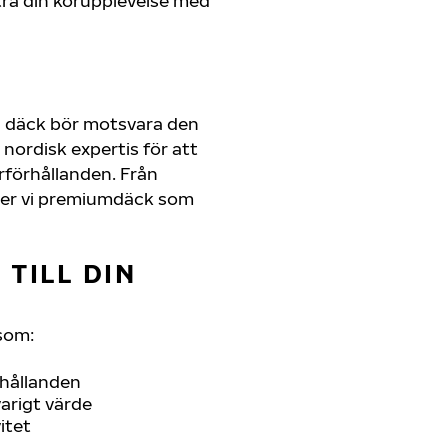
ra din körupplevelse med
a däck bör motsvara den
nordisk expertis för att
erförhållanden. Från
juder vi premiumdäck som
TILL DIN
som:
rhållanden
arigt värde
itet