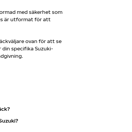
tformad med säkerhet som
es är utformat för att
ckväljare ovan för att se
din specifika Suzuki-
rådgivning.
äck?
Suzuki?