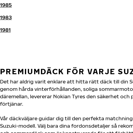
1985
1983
1981
PREMIUMDÄCK FÖR VARJE SU
Det har aldrig varit enklare att hitta rätt däck till di
genom hårda vinterförhållanden, soliga sommarmotorv
däremellan, levererar Nokian Tyres den säkerhet och
förtjänar.
Vår däckväljare guidar dig till den perfekta matchning
Suzuki-modell. Välj bara dina fordonsdetaljer så rek