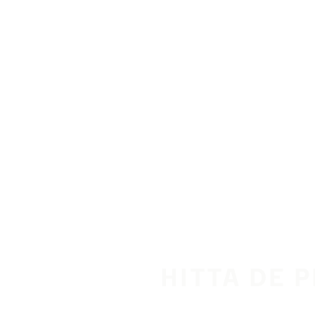
Hoppa till huvudinnehåll
Hem
HITTA DE 