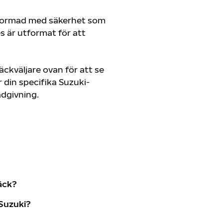
tformad med säkerhet som
es är utformat för att
ckväljare ovan för att se
din specifika Suzuki-
rådgivning.
äck?
Suzuki?