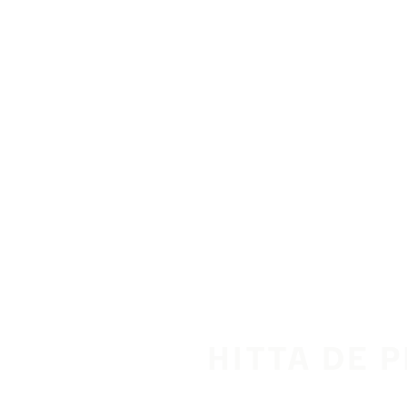
Hoppa till huvudinnehåll
Hem
HITTA DE 