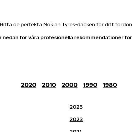
Hitta de perfekta Nokian Tyres-däcken för ditt fordo
don nedan för våra profesionella rekommendationer f
2020
2010
2000
1990
1980
2025
2023
2021