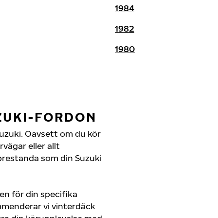
1984
1982
1980
ZUKI-FORDON
n Suzuki. Oavsett om du kör
ägar eller allt
 prestanda som din Suzuki
en för din specifika
ommenderar vi vinterdäck