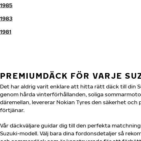
1985
1983
1981
PREMIUMDÄCK FÖR VARJE SU
Det har aldrig varit enklare att hitta rätt däck till di
genom hårda vinterförhållanden, soliga sommarmotorv
däremellan, levererar Nokian Tyres den säkerhet och
förtjänar.
Vår däckväljare guidar dig till den perfekta matchning
Suzuki-modell. Välj bara dina fordonsdetaljer så rek