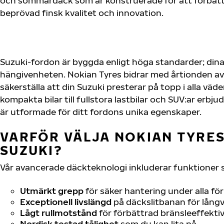
och sommardäck som är konstruerade för att förbätt
beprövad finsk kvalitet och innovation.
Suzuki-fordon är byggda enligt höga standarder; din
hängivenheten. Nokian Tyres bidrar med årtionden av 
säkerställa att din Suzuki presterar på topp i alla väd
kompakta bilar till fullstora lastbilar och SUV:ar erb
är utformade för ditt fordons unika egenskaper.
VARFÖR VÄLJA NOKIAN TYRES 
SUZUKI?
Vår avancerade däckteknologi inkluderar funktioner 
Utmärkt grepp
för säker hantering under alla fö
Exceptionell livslängd
på däckslitbanan för långv
Lågt rullmotstånd
för förbättrad bränsleeffektiv
Nordisk testad tålighet
som du kan lita på