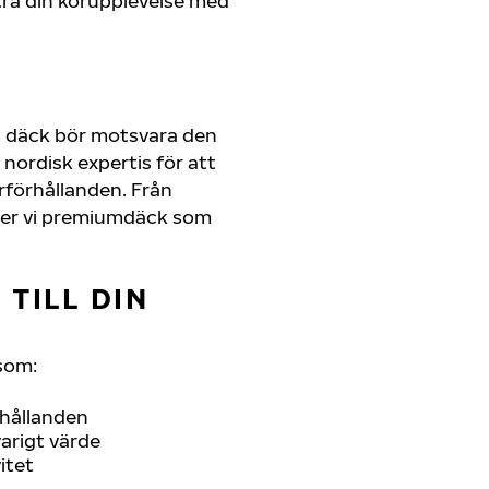
ra din körupplevelse med
a däck bör motsvara den
nordisk expertis för att
erförhållanden. Från
juder vi premiumdäck som
TILL DIN
som:
rhållanden
arigt värde
itet