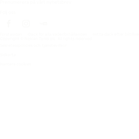
Prenumerera på vårt nyhetsbrev
Följ oss
Förstasidan
Däck för alla väderförhållanden
Hitta däck efter biltillv
Copyright © Nokian Tyres plc. All rights reserved.
Sekretesspolicies och tjänstevillkor
Sidkarta
Hantera cookies