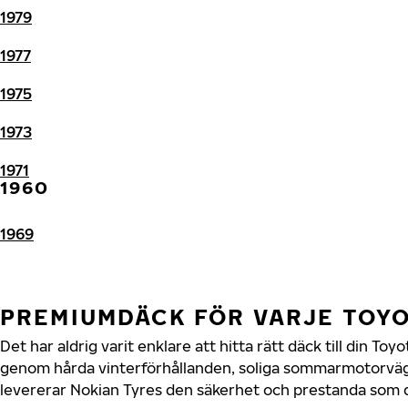
1979
1977
1975
1973
1971
1960
1969
PREMIUMDÄCK FÖR VARJE TOY
Det har aldrig varit enklare att hitta rätt däck till din To
genom hårda vinterförhållanden, soliga sommarmotorvägar
levererar Nokian Tyres den säkerhet och prestanda som di