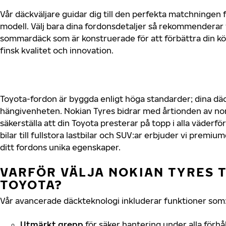
Vår däckväljare guidar dig till den perfekta matchningen f
modell. Välj bara dina fordonsdetaljer så rekommenderar 
sommardäck som är konstruerade för att förbättra din 
finsk kvalitet och innovation.
Toyota-fordon är byggda enligt höga standarder; dina d
hängivenheten. Nokian Tyres bidrar med årtionden av nord
säkerställa att din Toyota presterar på topp i alla väder
bilar till fullstora lastbilar och SUV:ar erbjuder vi prem
ditt fordons unika egenskaper.
VARFÖR VÄLJA NOKIAN TYRES T
TOYOTA?
Vår avancerade däckteknologi inkluderar funktioner som
Utmärkt grepp
för säker hantering under alla förhå