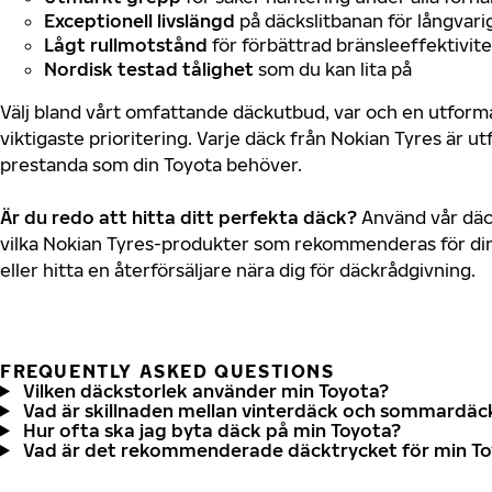
Exceptionell livslängd
på däckslitbanan för långvari
Lågt rullmotstånd
för förbättrad bränsleeffektivite
Nordisk testad tålighet
som du kan lita på
Välj bland vårt omfattande däckutbud, var och en utfor
viktigaste prioritering. Varje däck från Nokian Tyres är u
prestanda som din Toyota behöver.
Är du redo att hitta ditt perfekta däck?
Använd vår däck
vilka Nokian Tyres-produkter som rekommenderas för din
eller hitta en återförsäljare nära dig för däckrådgivning.
FREQUENTLY ASKED QUESTIONS
Vilken däckstorlek använder min Toyota?
Vad är skillnaden mellan vinterdäck och sommardäc
Hur ofta ska jag byta däck på min Toyota?
Vad är det rekommenderade däcktrycket för min T