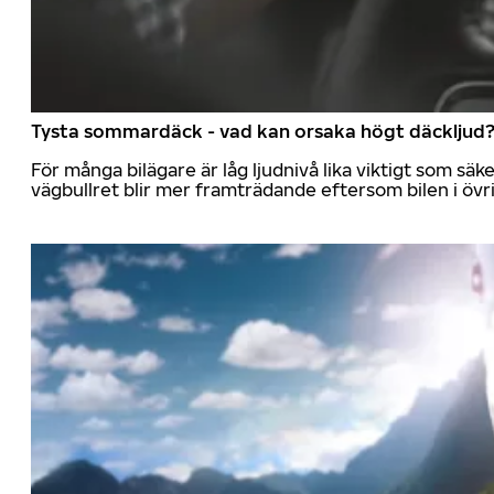
Tysta sommardäck - vad kan orsaka högt däckljud
För många bilägare är låg ljudnivå lika viktigt som sä
vägbullret blir mer framträdande eftersom bilen i övrig