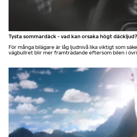
Tysta sommardäck - vad kan orsaka högt däckljud
För många bilägare är låg ljudnivå lika viktigt som sä
vägbullret blir mer framträdande eftersom bilen i övrig