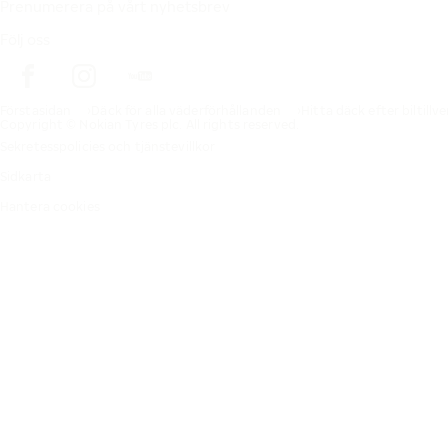
Prenumerera på vårt nyhetsbrev
Följ oss
Förstasidan
Däck för alla väderförhållanden
Hitta däck efter biltillv
Copyright © Nokian Tyres plc. All rights reserved.
Sekretesspolicies och tjänstevillkor
Sidkarta
Hantera cookies