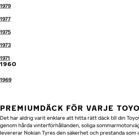
1979
1977
1975
1973
1971
1960
1969
PREMIUMDÄCK FÖR VARJE TOY
Det har aldrig varit enklare att hitta rätt däck till din To
genom hårda vinterförhållanden, soliga sommarmotorvägar
levererar Nokian Tyres den säkerhet och prestanda som di