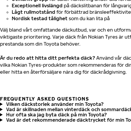
Exceptionell livslängd
på däckslitbanan för långvari
Lågt rullmotstånd
för förbättrad bränsleeffektivite
Nordisk testad tålighet
som du kan lita på
Välj bland vårt omfattande däckutbud, var och en utfor
viktigaste prioritering. Varje däck från Nokian Tyres är u
prestanda som din Toyota behöver.
Är du redo att hitta ditt perfekta däck?
Använd vår däck
vilka Nokian Tyres-produkter som rekommenderas för din
eller hitta en återförsäljare nära dig för däckrådgivning.
FREQUENTLY ASKED QUESTIONS
Vilken däckstorlek använder min Toyota?
Vad är skillnaden mellan vinterdäck och sommardäc
Hur ofta ska jag byta däck på min Toyota?
Vad är det rekommenderade däcktrycket för min T