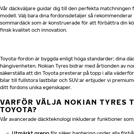
Vår däckväljare guidar dig till den perfekta matchningen f
modell. Välj bara dina fordonsdetaljer så rekommenderar 
sommardäck som är konstruerade för att förbättra din 
finsk kvalitet och innovation.
Toyota-fordon är byggda enligt höga standarder; dina d
hängivenheten. Nokian Tyres bidrar med årtionden av nord
säkerställa att din Toyota presterar på topp i alla väder
bilar till fullstora lastbilar och SUV:ar erbjuder vi prem
ditt fordons unika egenskaper.
VARFÖR VÄLJA NOKIAN TYRES T
TOYOTA?
Vår avancerade däckteknologi inkluderar funktioner som
Utmärkt grepp
för säker hantering under alla förhå