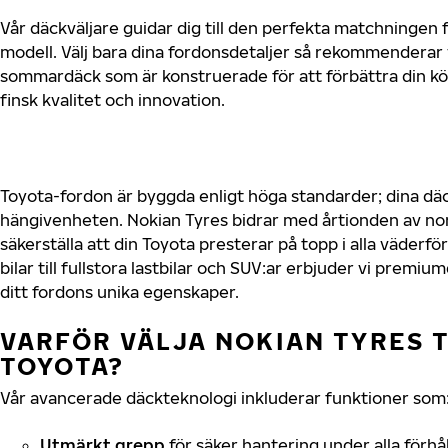
Vår däckväljare guidar dig till den perfekta matchningen f
modell. Välj bara dina fordonsdetaljer så rekommenderar 
sommardäck som är konstruerade för att förbättra din 
finsk kvalitet och innovation.
Toyota-fordon är byggda enligt höga standarder; dina d
hängivenheten. Nokian Tyres bidrar med årtionden av nord
säkerställa att din Toyota presterar på topp i alla väder
bilar till fullstora lastbilar och SUV:ar erbjuder vi prem
ditt fordons unika egenskaper.
VARFÖR VÄLJA NOKIAN TYRES T
TOYOTA?
Vår avancerade däckteknologi inkluderar funktioner som
Utmärkt grepp
för säker hantering under alla förhå