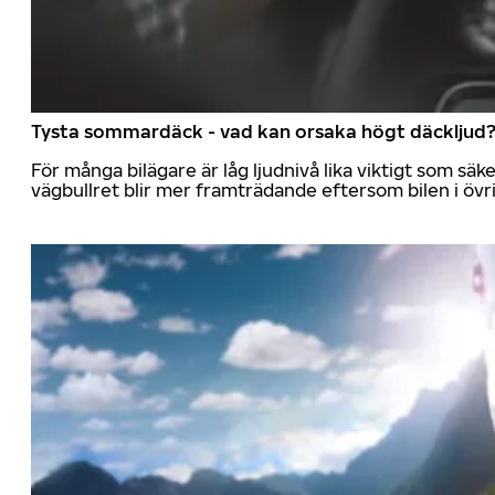
Tysta sommardäck - vad kan orsaka högt däckljud
För många bilägare är låg ljudnivå lika viktigt som sä
vägbullret blir mer framträdande eftersom bilen i övrig