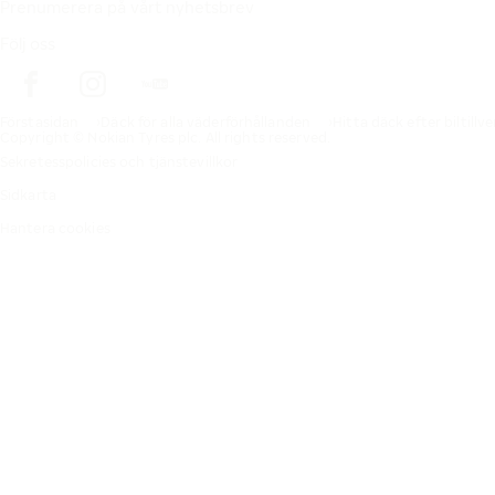
Prenumerera på vårt nyhetsbrev
Följ oss
Förstasidan
Däck för alla väderförhållanden
Hitta däck efter biltillv
Copyright © Nokian Tyres plc. All rights reserved.
Sekretesspolicies och tjänstevillkor
Sidkarta
Hantera cookies