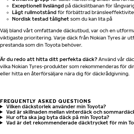
Exceptionell livslängd
på däckslitbanan för långvari
Lågt rullmotstånd
för förbättrad bränsleeffektivite
Nordisk testad tålighet
som du kan lita på
Välj bland vårt omfattande däckutbud, var och en utfor
viktigaste prioritering. Varje däck från Nokian Tyres är u
prestanda som din Toyota behöver.
Är du redo att hitta ditt perfekta däck?
Använd vår däck
vilka Nokian Tyres-produkter som rekommenderas för din
eller hitta en återförsäljare nära dig för däckrådgivning.
FREQUENTLY ASKED QUESTIONS
Vilken däckstorlek använder min Toyota?
Vad är skillnaden mellan vinterdäck och sommardäc
Hur ofta ska jag byta däck på min Toyota?
Vad är det rekommenderade däcktrycket för min T