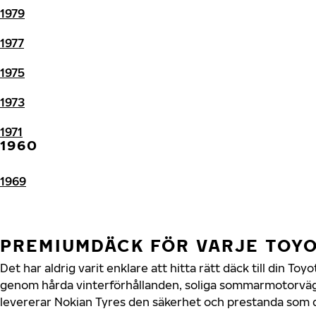
1979
1977
1975
1973
1971
1960
1969
PREMIUMDÄCK FÖR VARJE TOY
Det har aldrig varit enklare att hitta rätt däck till din To
genom hårda vinterförhållanden, soliga sommarmotorvägar
levererar Nokian Tyres den säkerhet och prestanda som di