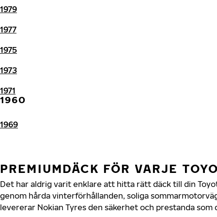
1979
1977
1975
1973
1971
1960
1969
PREMIUMDÄCK FÖR VARJE TOY
Det har aldrig varit enklare att hitta rätt däck till din To
genom hårda vinterförhållanden, soliga sommarmotorvägar
levererar Nokian Tyres den säkerhet och prestanda som di