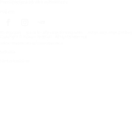
Prenumerera på vårt nyhetsbrev
Följ oss
Förstasidan
Däck för alla väderförhållanden
Hitta däck efter biltillv
Copyright © Nokian Tyres plc. All rights reserved.
Sekretesspolicies och tjänstevillkor
Sidkarta
Hantera cookies