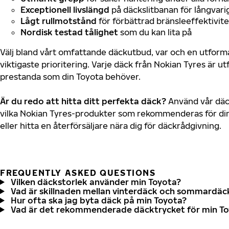
Exceptionell livslängd
på däckslitbanan för långvari
Lågt rullmotstånd
för förbättrad bränsleeffektivite
Nordisk testad tålighet
som du kan lita på
Välj bland vårt omfattande däckutbud, var och en utfor
viktigaste prioritering. Varje däck från Nokian Tyres är u
prestanda som din Toyota behöver.
Är du redo att hitta ditt perfekta däck?
Använd vår däck
vilka Nokian Tyres-produkter som rekommenderas för din
eller hitta en återförsäljare nära dig för däckrådgivning.
FREQUENTLY ASKED QUESTIONS
Vilken däckstorlek använder min Toyota?
Vad är skillnaden mellan vinterdäck och sommardäc
Hur ofta ska jag byta däck på min Toyota?
Vad är det rekommenderade däcktrycket för min T