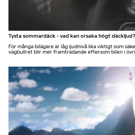
Tysta sommardäck - vad kan orsaka högt däckljud
För många bilägare är låg ljudnivå lika viktigt som sä
vägbullret blir mer framträdande eftersom bilen i övrig