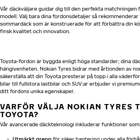
Vår däckväljare guidar dig till den perfekta matchningen f
modell. Välj bara dina fordonsdetaljer så rekommenderar 
sommardäck som är konstruerade för att förbättra din 
finsk kvalitet och innovation.
Toyota-fordon är byggda enligt höga standarder; dina d
hängivenheten. Nokian Tyres bidrar med årtionden av nord
säkerställa att din Toyota presterar på topp i alla väder
bilar till fullstora lastbilar och SUV:ar erbjuder vi prem
ditt fordons unika egenskaper.
VARFÖR VÄLJA NOKIAN TYRES T
TOYOTA?
Vår avancerade däckteknologi inkluderar funktioner som
Utmärkt grepp
för säker hantering under alla förhå