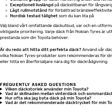
Exceptionell livslängd
på däckslitbanan för långvari
Lågt rullmotstånd
för förbättrad bränsleeffektivite
Nordisk testad tålighet
som du kan lita på
Välj bland vårt omfattande däckutbud, var och en utfor
viktigaste prioritering. Varje däck från Nokian Tyres är u
prestanda som din Toyota behöver.
Är du redo att hitta ditt perfekta däck?
Använd vår däck
vilka Nokian Tyres-produkter som rekommenderas för din
eller hitta en återförsäljare nära dig för däckrådgivning.
FREQUENTLY ASKED QUESTIONS
Vilken däckstorlek använder min Toyota?
Vad är skillnaden mellan vinterdäck och sommardäc
Hur ofta ska jag byta däck på min Toyota?
Vad är det rekommenderade däcktrycket för min T