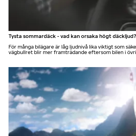
Tysta sommardäck - vad kan orsaka högt däckljud
För många bilägare är låg ljudnivå lika viktigt som sä
vägbullret blir mer framträdande eftersom bilen i övrig