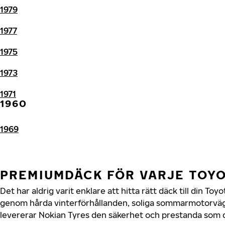
1979
1977
1975
1973
1971
1960
1969
PREMIUMDÄCK FÖR VARJE TOY
Det har aldrig varit enklare att hitta rätt däck till din To
genom hårda vinterförhållanden, soliga sommarmotorvägar
levererar Nokian Tyres den säkerhet och prestanda som di