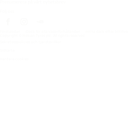
Prenumerera på vårt nyhetsbrev
Följ oss
Förstasidan
Däck för alla väderförhållanden
Hitta däck efter biltillv
Copyright © Nokian Tyres plc. All rights reserved.
Sekretesspolicies och tjänstevillkor
Sidkarta
Hantera cookies