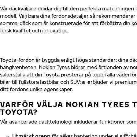
Vår däckväljare guidar dig till den perfekta matchningen f
modell. Välj bara dina fordonsdetaljer så rekommenderar 
sommardäck som är konstruerade för att förbättra din 
finsk kvalitet och innovation.
Toyota-fordon är byggda enligt höga standarder; dina d
hängivenheten. Nokian Tyres bidrar med årtionden av nord
säkerställa att din Toyota presterar på topp i alla väder
bilar till fullstora lastbilar och SUV:ar erbjuder vi prem
ditt fordons unika egenskaper.
VARFÖR VÄLJA NOKIAN TYRES T
TOYOTA?
Vår avancerade däckteknologi inkluderar funktioner som
Utmärkt grepp
för säker hantering under alla förhå