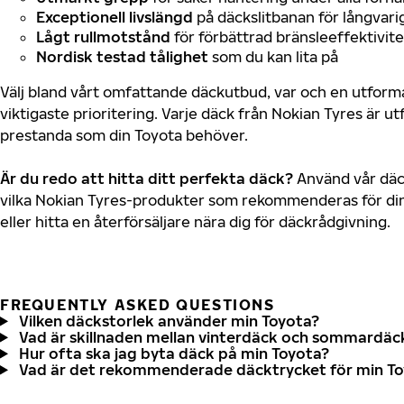
Exceptionell livslängd
på däckslitbanan för långvari
Lågt rullmotstånd
för förbättrad bränsleeffektivite
Nordisk testad tålighet
som du kan lita på
Välj bland vårt omfattande däckutbud, var och en utfor
viktigaste prioritering. Varje däck från Nokian Tyres är u
prestanda som din Toyota behöver.
Är du redo att hitta ditt perfekta däck?
Använd vår däck
vilka Nokian Tyres-produkter som rekommenderas för din
eller hitta en återförsäljare nära dig för däckrådgivning.
FREQUENTLY ASKED QUESTIONS
Vilken däckstorlek använder min Toyota?
Vad är skillnaden mellan vinterdäck och sommardäc
Hur ofta ska jag byta däck på min Toyota?
Vad är det rekommenderade däcktrycket för min T