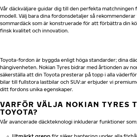
Vår däckväljare guidar dig till den perfekta matchningen f
modell. Välj bara dina fordonsdetaljer så rekommenderar 
sommardäck som är konstruerade för att förbättra din 
finsk kvalitet och innovation.
Toyota-fordon är byggda enligt höga standarder; dina d
hängivenheten. Nokian Tyres bidrar med årtionden av nord
säkerställa att din Toyota presterar på topp i alla väder
bilar till fullstora lastbilar och SUV:ar erbjuder vi prem
ditt fordons unika egenskaper.
VARFÖR VÄLJA NOKIAN TYRES T
TOYOTA?
Vår avancerade däckteknologi inkluderar funktioner som
Utmärkt grepp
för säker hantering under alla förhå