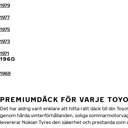
1979
1977
1975
1973
1971
1960
1969
PREMIUMDÄCK FÖR VARJE TOY
Det har aldrig varit enklare att hitta rätt däck till din To
genom hårda vinterförhållanden, soliga sommarmotorvägar
levererar Nokian Tyres den säkerhet och prestanda som di