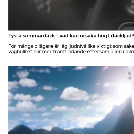
Tysta sommardäck - vad kan orsaka högt däckljud
För många bilägare är låg ljudnivå lika viktigt som sä
vägbullret blir mer framträdande eftersom bilen i övrig