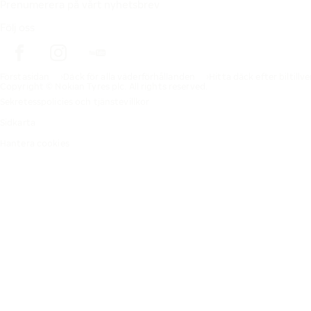
Prenumerera på vårt nyhetsbrev
Följ oss
Förstasidan
Däck för alla väderförhållanden
Hitta däck efter biltillv
Copyright © Nokian Tyres plc. All rights reserved.
Sekretesspolicies och tjänstevillkor
Sidkarta
Hantera cookies