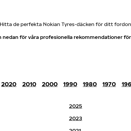
Hitta de perfekta Nokian Tyres-däcken för ditt fordo
don nedan för våra profesionella rekommendationer f
2020
2010
2000
1990
1980
1970
19
2025
2023
2021