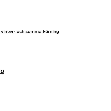
n
ör vinter- och sommarkörning
60