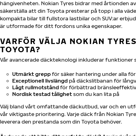
hängivenheten. Nokian Tyres bidrar med årtionden av 
säkerställa att din Toyota presterar på topp i alla väd
kompakta bilar till fullstora lastbilar och SUV:ar erb
är utformade för ditt fordons unika egenskaper.
VARFÖR VÄLJA NOKIAN TYRES 
TOYOTA?
Vår avancerade däckteknologi inkluderar funktioner 
Utmärkt grepp
för säker hantering under alla fö
Exceptionell livslängd
på däckslitbanan för långv
Lågt rullmotstånd
för förbättrad bränsleeffektiv
Nordisk testad tålighet
som du kan lita på
Välj bland vårt omfattande däckutbud, var och en u
vår viktigaste prioritering. Varje däck från Nokian Tyr
leverera den prestanda som din Toyota behöver.