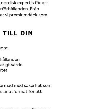
nordisk expertis för att
erförhållanden. Från
juder vi premiumdäck som
TILL DIN
som:
rhållanden
arigt värde
itet
tformad med säkerhet som
es är utformat för att