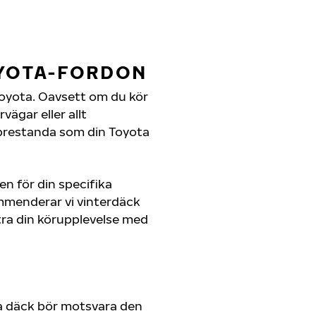
OYOTA-FORDON
n Toyota. Oavsett om du kör
ägar eller allt
 prestanda som din Toyota
en för din specifika
ommenderar vi vinterdäck
ra din körupplevelse med
a däck bör motsvara den