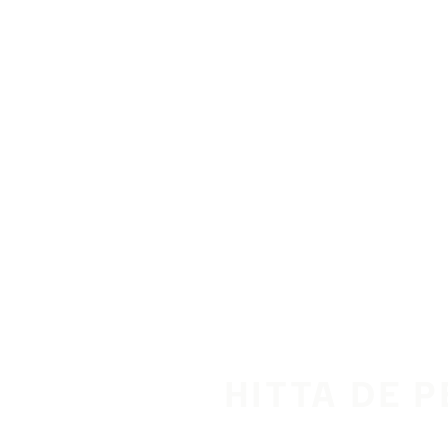
Hoppa till huvudinnehåll
Hem
HITTA DE 