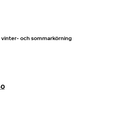
n
ör vinter- och sommarkörning
60