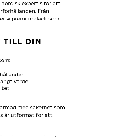
nordisk expertis för att
erförhållanden. Från
juder vi premiumdäck som
TILL DIN
som:
rhållanden
arigt värde
itet
tformad med säkerhet som
es är utformat för att