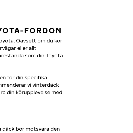
OYOTA-FORDON
n Toyota. Oavsett om du kör
ägar eller allt
 prestanda som din Toyota
en för din specifika
ommenderar vi vinterdäck
ra din körupplevelse med
a däck bör motsvara den