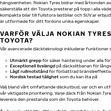
hängivenheten. Nokian Tyres bidrar med årtionden av 
säkerställa att din Toyota presterar på topp i alla väd
kompakta bilar till fullstora lastbilar och SUV:ar erb
är utformade för ditt fordons unika egenskaper.
VARFÖR VÄLJA NOKIAN TYRES 
TOYOTA?
Vår avancerade däckteknologi inkluderar funktioner 
Utmärkt grepp
för säker hantering under alla fö
Exceptionell livslängd
på däckslitbanan för långv
Lågt rullmotstånd
för förbättrad bränsleeffektiv
Nordisk testad tålighet
som du kan lita på
Välj bland vårt omfattande däckutbud, var och en u
vår viktigaste prioritering. Varje däck från Nokian Tyr
leverera den prestanda som din Toyota behöver.