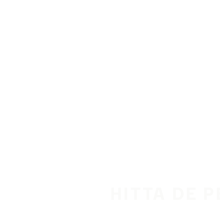
Hoppa till huvudinnehåll
Hem
HITTA DE 