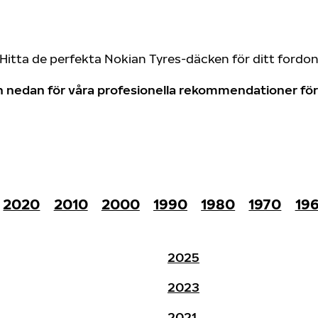
Hitta de perfekta Nokian Tyres-däcken för ditt fordo
don nedan för våra profesionella rekommendationer f
2020
2010
2000
1990
1980
1970
19
2025
2023
2021