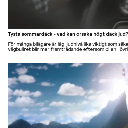
Tysta sommardäck - vad kan orsaka högt däckljud
För många bilägare är låg ljudnivå lika viktigt som sä
vägbullret blir mer framträdande eftersom bilen i övrig