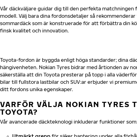
Vår däckväljare guidar dig till den perfekta matchningen f
modell. Välj bara dina fordonsdetaljer så rekommenderar 
sommardäck som är konstruerade för att förbättra din 
finsk kvalitet och innovation.
Toyota-fordon är byggda enligt höga standarder; dina d
hängivenheten. Nokian Tyres bidrar med årtionden av nord
säkerställa att din Toyota presterar på topp i alla väder
bilar till fullstora lastbilar och SUV:ar erbjuder vi prem
ditt fordons unika egenskaper.
VARFÖR VÄLJA NOKIAN TYRES T
TOYOTA?
Vår avancerade däckteknologi inkluderar funktioner som
Utmärkt grepp
för säker hantering under alla förhå