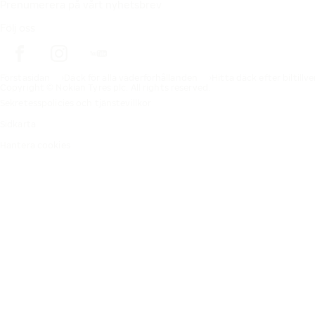
Prenumerera på vårt nyhetsbrev
Följ oss
Förstasidan
Däck för alla väderförhållanden
Hitta däck efter biltillv
Copyright © Nokian Tyres plc. All rights reserved.
Sekretesspolicies och tjänstevillkor
Sidkarta
Hantera cookies