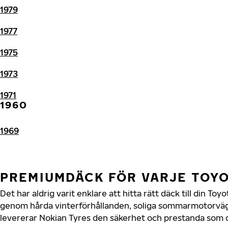
1979
1977
1975
1973
1971
1960
1969
PREMIUMDÄCK FÖR VARJE TOY
Det har aldrig varit enklare att hitta rätt däck till din To
genom hårda vinterförhållanden, soliga sommarmotorvägar
levererar Nokian Tyres den säkerhet och prestanda som di