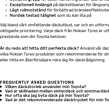
Exceptionell livslängd
på däckslitbanan för långvari
Lågt rullmotstånd
för förbättrad bränsleeffektivite
Nordisk testad tålighet
som du kan lita på
Välj bland vårt omfattande däckutbud, var och en utfor
viktigaste prioritering. Varje däck från Nokian Tyres är u
prestanda som din Toyota behöver.
Är du redo att hitta ditt perfekta däck?
Använd vår däck
vilka Nokian Tyres-produkter som rekommenderas för din
eller hitta en återförsäljare nära dig för däckrådgivning.
FREQUENTLY ASKED QUESTIONS
Vilken däckstorlek använder min Toyota?
Vad är skillnaden mellan vinterdäck och sommardäc
Hur ofta ska jag byta däck på min Toyota?
Vad är det rekommenderade däcktrycket för min T