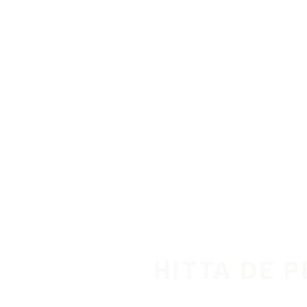
Hoppa till huvudinnehåll
Hem
HITTA DE 