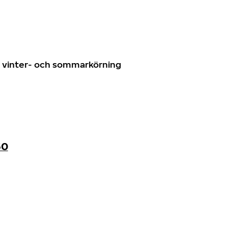
n
ör vinter- och sommarkörning
60