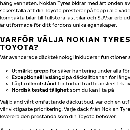
hängivenheten. Nokian Tyres bidrar med årtionden av 
säkerställa att din Toyota presterar på topp i alla väd
kompakta bilar till fullstora lastbilar och SUV:ar erb
är utformade för ditt fordons unika egenskaper.
VARFÖR VÄLJA NOKIAN TYRES 
TOYOTA?
Vår avancerade däckteknologi inkluderar funktioner 
Utmärkt grepp
för säker hantering under alla fö
Exceptionell livslängd
på däckslitbanan för långv
Lågt rullmotstånd
för förbättrad bränsleeffektiv
Nordisk testad tålighet
som du kan lita på
Välj bland vårt omfattande däckutbud, var och en u
vår viktigaste prioritering. Varje däck från Nokian Tyr
leverera den prestanda som din Toyota behöver.