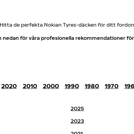
Hitta de perfekta Nokian Tyres-däcken för ditt fordo
don nedan för våra profesionella rekommendationer f
2020
2010
2000
1990
1980
1970
19
2025
2023
2021