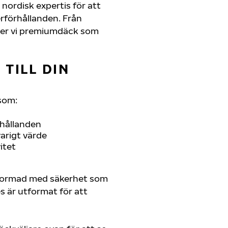
nordisk expertis för att
erförhållanden. Från
juder vi premiumdäck som
TILL DIN
som:
rhållanden
arigt värde
itet
tformad med säkerhet som
es är utformat för att