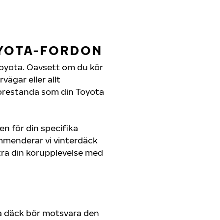
OYOTA-FORDON
n Toyota. Oavsett om du kör
ägar eller allt
 prestanda som din Toyota
en för din specifika
ommenderar vi vinterdäck
ra din körupplevelse med
a däck bör motsvara den