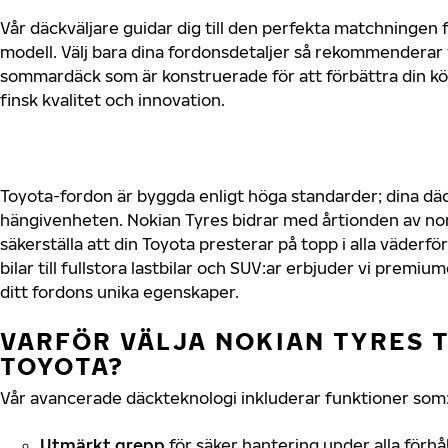
Vår däckväljare guidar dig till den perfekta matchningen f
modell. Välj bara dina fordonsdetaljer så rekommenderar 
sommardäck som är konstruerade för att förbättra din 
finsk kvalitet och innovation.
Toyota-fordon är byggda enligt höga standarder; dina d
hängivenheten. Nokian Tyres bidrar med årtionden av nord
säkerställa att din Toyota presterar på topp i alla väder
bilar till fullstora lastbilar och SUV:ar erbjuder vi prem
ditt fordons unika egenskaper.
VARFÖR VÄLJA NOKIAN TYRES T
TOYOTA?
Vår avancerade däckteknologi inkluderar funktioner som
Utmärkt grepp
för säker hantering under alla förhå