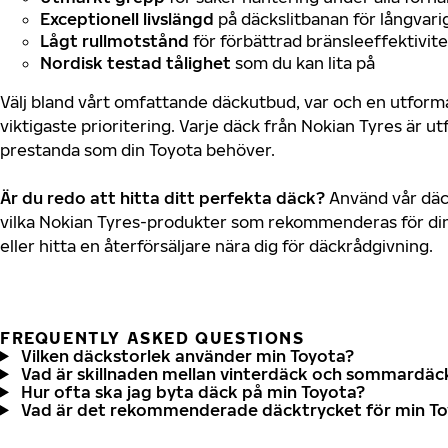
Exceptionell livslängd
på däckslitbanan för långvari
Lågt rullmotstånd
för förbättrad bränsleeffektivite
Nordisk testad tålighet
som du kan lita på
Välj bland vårt omfattande däckutbud, var och en utfor
viktigaste prioritering. Varje däck från Nokian Tyres är u
prestanda som din Toyota behöver.
Är du redo att hitta ditt perfekta däck?
Använd vår däck
vilka Nokian Tyres-produkter som rekommenderas för din
eller hitta en återförsäljare nära dig för däckrådgivning.
FREQUENTLY ASKED QUESTIONS
Vilken däckstorlek använder min Toyota?
Vad är skillnaden mellan vinterdäck och sommardäc
Hur ofta ska jag byta däck på min Toyota?
Vad är det rekommenderade däcktrycket för min T