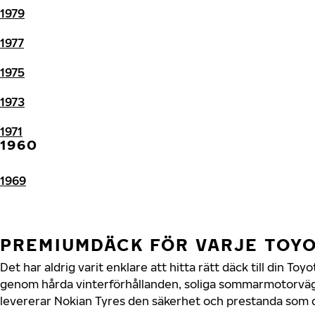
1979
1977
1975
1973
1971
1960
1969
PREMIUMDÄCK FÖR VARJE TOY
Det har aldrig varit enklare att hitta rätt däck till din To
genom hårda vinterförhållanden, soliga sommarmotorvägar
levererar Nokian Tyres den säkerhet och prestanda som di