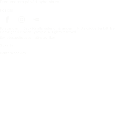
Prenumerera på vårt nyhetsbrev
Följ oss
Förstasidan
Däck för alla väderförhållanden
Hitta däck efter biltillv
Copyright © Nokian Tyres plc. All rights reserved.
Sekretesspolicies och tjänstevillkor
Sidkarta
Hantera cookies