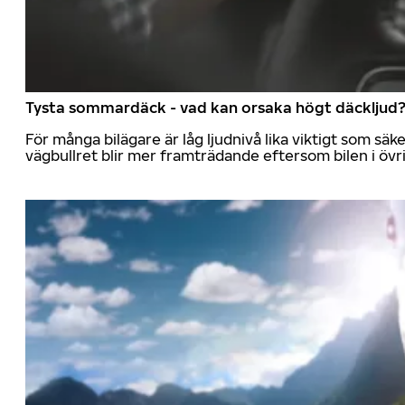
Tysta sommardäck - vad kan orsaka högt däckljud
För många bilägare är låg ljudnivå lika viktigt som sä
vägbullret blir mer framträdande eftersom bilen i övrig