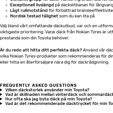
Exceptionell livslängd
på däckslitbanan för långvari
Lågt rullmotstånd
för förbättrad bränsleeffektivite
Nordisk testad tålighet
som du kan lita på
Välj bland vårt omfattande däckutbud, var och en utfor
viktigaste prioritering. Varje däck från Nokian Tyres är u
prestanda som din Toyota behöver.
Är du redo att hitta ditt perfekta däck?
Använd vår däck
vilka Nokian Tyres-produkter som rekommenderas för din
eller hitta en återförsäljare nära dig för däckrådgivning.
FREQUENTLY ASKED QUESTIONS
Vilken däckstorlek använder min Toyota?
Vad är skillnaden mellan vinterdäck och sommardäc
Hur ofta ska jag byta däck på min Toyota?
Vad är det rekommenderade däcktrycket för min T