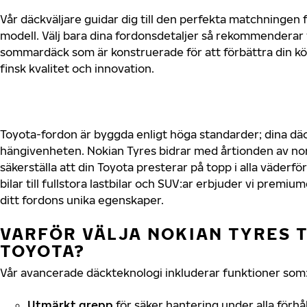
Vår däckväljare guidar dig till den perfekta matchningen f
modell. Välj bara dina fordonsdetaljer så rekommenderar 
sommardäck som är konstruerade för att förbättra din 
finsk kvalitet och innovation.
Toyota-fordon är byggda enligt höga standarder; dina d
hängivenheten. Nokian Tyres bidrar med årtionden av nord
säkerställa att din Toyota presterar på topp i alla väder
bilar till fullstora lastbilar och SUV:ar erbjuder vi prem
ditt fordons unika egenskaper.
VARFÖR VÄLJA NOKIAN TYRES T
TOYOTA?
Vår avancerade däckteknologi inkluderar funktioner som
Utmärkt grepp
för säker hantering under alla förhå