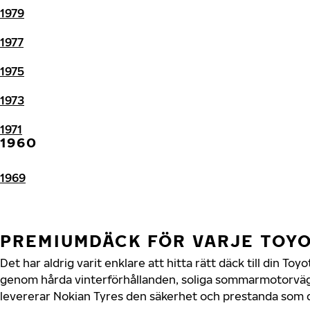
1979
1977
1975
1973
1971
1960
1969
PREMIUMDÄCK FÖR VARJE TOY
Det har aldrig varit enklare att hitta rätt däck till din To
genom hårda vinterförhållanden, soliga sommarmotorvägar
levererar Nokian Tyres den säkerhet och prestanda som di