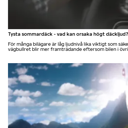
Tysta sommardäck - vad kan orsaka högt däckljud
För många bilägare är låg ljudnivå lika viktigt som sä
vägbullret blir mer framträdande eftersom bilen i övrig