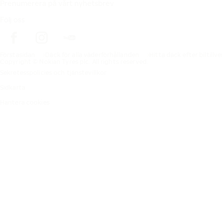
Prenumerera på vårt nyhetsbrev
Följ oss
Förstasidan
Däck för alla väderförhållanden
Hitta däck efter biltillv
Copyright © Nokian Tyres plc. All rights reserved.
Sekretesspolicies och tjänstevillkor
Sidkarta
Hantera cookies