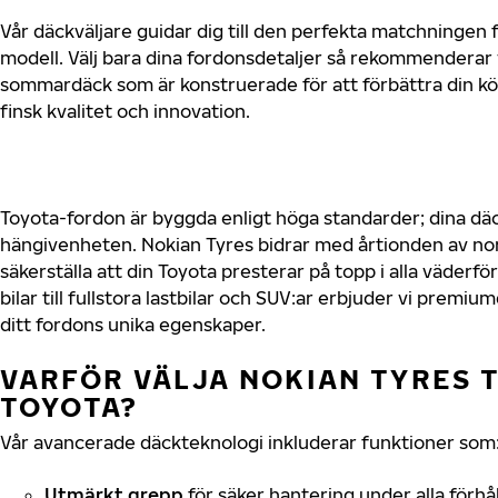
Vår däckväljare guidar dig till den perfekta matchningen f
modell. Välj bara dina fordonsdetaljer så rekommenderar 
sommardäck som är konstruerade för att förbättra din 
finsk kvalitet och innovation.
Toyota-fordon är byggda enligt höga standarder; dina d
hängivenheten. Nokian Tyres bidrar med årtionden av nord
säkerställa att din Toyota presterar på topp i alla väder
bilar till fullstora lastbilar och SUV:ar erbjuder vi prem
ditt fordons unika egenskaper.
VARFÖR VÄLJA NOKIAN TYRES T
TOYOTA?
Vår avancerade däckteknologi inkluderar funktioner som
Utmärkt grepp
för säker hantering under alla förhå