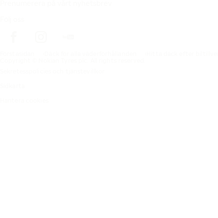
Prenumerera på vårt nyhetsbrev
Följ oss
Förstasidan
Däck för alla väderförhållanden
Hitta däck efter biltillv
Copyright © Nokian Tyres plc. All rights reserved.
Sekretesspolicies och tjänstevillkor
Sidkarta
Hantera cookies