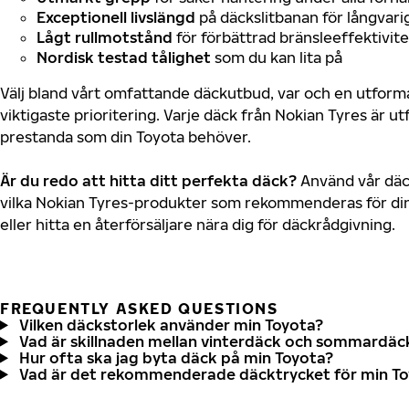
Exceptionell livslängd
på däckslitbanan för långvari
Lågt rullmotstånd
för förbättrad bränsleeffektivite
Nordisk testad tålighet
som du kan lita på
Välj bland vårt omfattande däckutbud, var och en utfor
viktigaste prioritering. Varje däck från Nokian Tyres är u
prestanda som din Toyota behöver.
Är du redo att hitta ditt perfekta däck?
Använd vår däck
vilka Nokian Tyres-produkter som rekommenderas för din
eller hitta en återförsäljare nära dig för däckrådgivning.
FREQUENTLY ASKED QUESTIONS
Vilken däckstorlek använder min Toyota?
Vad är skillnaden mellan vinterdäck och sommardäc
Hur ofta ska jag byta däck på min Toyota?
Vad är det rekommenderade däcktrycket för min T