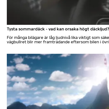
Tysta sommardäck - vad kan orsaka högt däckljud
För många bilägare är låg ljudnivå lika viktigt som sä
vägbullret blir mer framträdande eftersom bilen i övrig