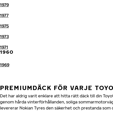
1979
1977
1975
1973
1971
1960
1969
PREMIUMDÄCK FÖR VARJE TOY
Det har aldrig varit enklare att hitta rätt däck till din To
genom hårda vinterförhållanden, soliga sommarmotorvägar
levererar Nokian Tyres den säkerhet och prestanda som di