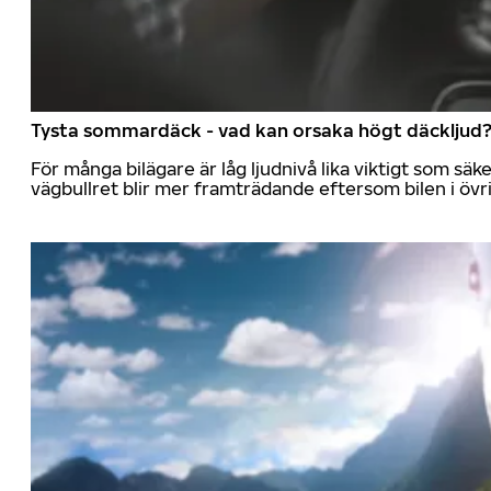
Tysta sommardäck - vad kan orsaka högt däckljud
För många bilägare är låg ljudnivå lika viktigt som sä
vägbullret blir mer framträdande eftersom bilen i övrig