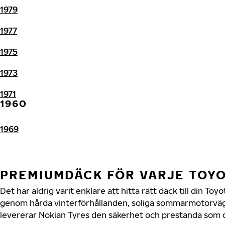
1979
1977
1975
1973
1971
1960
1969
PREMIUMDÄCK FÖR VARJE TOY
Det har aldrig varit enklare att hitta rätt däck till din To
genom hårda vinterförhållanden, soliga sommarmotorvägar
levererar Nokian Tyres den säkerhet och prestanda som di