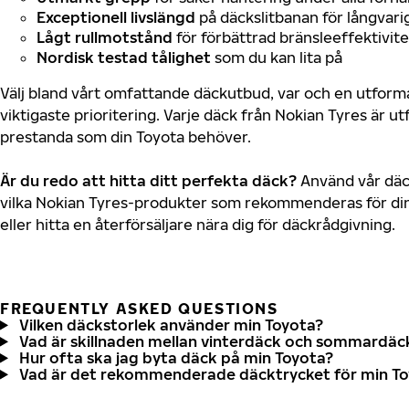
Exceptionell livslängd
på däckslitbanan för långvari
Lågt rullmotstånd
för förbättrad bränsleeffektivite
Nordisk testad tålighet
som du kan lita på
Välj bland vårt omfattande däckutbud, var och en utfor
viktigaste prioritering. Varje däck från Nokian Tyres är u
prestanda som din Toyota behöver.
Är du redo att hitta ditt perfekta däck?
Använd vår däck
vilka Nokian Tyres-produkter som rekommenderas för din
eller hitta en återförsäljare nära dig för däckrådgivning.
FREQUENTLY ASKED QUESTIONS
Vilken däckstorlek använder min Toyota?
Vad är skillnaden mellan vinterdäck och sommardäc
Hur ofta ska jag byta däck på min Toyota?
Vad är det rekommenderade däcktrycket för min T