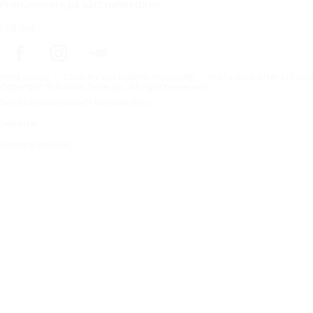
Prenumerera på vårt nyhetsbrev
Följ oss
Förstasidan
Däck för alla väderförhållanden
Hitta däck efter biltillv
Copyright © Nokian Tyres plc. All rights reserved.
Sekretesspolicies och tjänstevillkor
Sidkarta
Hantera cookies