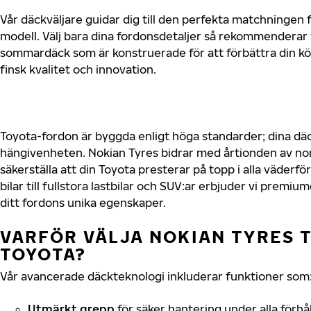
Vår däckväljare guidar dig till den perfekta matchningen f
modell. Välj bara dina fordonsdetaljer så rekommenderar 
sommardäck som är konstruerade för att förbättra din 
finsk kvalitet och innovation.
Toyota-fordon är byggda enligt höga standarder; dina d
hängivenheten. Nokian Tyres bidrar med årtionden av nord
säkerställa att din Toyota presterar på topp i alla väder
bilar till fullstora lastbilar och SUV:ar erbjuder vi prem
ditt fordons unika egenskaper.
VARFÖR VÄLJA NOKIAN TYRES T
TOYOTA?
Vår avancerade däckteknologi inkluderar funktioner som
Utmärkt grepp
för säker hantering under alla förhå