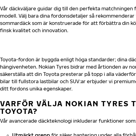
Vår däckväljare guidar dig till den perfekta matchningen f
modell. Välj bara dina fordonsdetaljer så rekommenderar 
sommardäck som är konstruerade för att förbättra din 
finsk kvalitet och innovation.
Toyota-fordon är byggda enligt höga standarder; dina d
hängivenheten. Nokian Tyres bidrar med årtionden av nord
säkerställa att din Toyota presterar på topp i alla väder
bilar till fullstora lastbilar och SUV:ar erbjuder vi prem
ditt fordons unika egenskaper.
VARFÖR VÄLJA NOKIAN TYRES T
TOYOTA?
Vår avancerade däckteknologi inkluderar funktioner som
Utmärkt grepp
för säker hantering under alla förhå