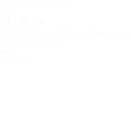
Prenumerera på vårt nyhetsbrev
Följ oss
Förstasidan
Däck för alla väderförhållanden
Hitta däck efter biltillv
Copyright © Nokian Tyres plc. All rights reserved.
Sekretesspolicies och tjänstevillkor
Sidkarta
Hantera cookies