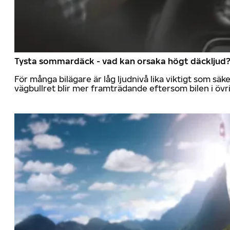
Tysta sommardäck - vad kan orsaka högt däckljud
För många bilägare är låg ljudnivå lika viktigt som sä
vägbullret blir mer framträdande eftersom bilen i övrig