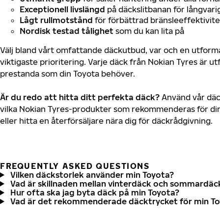
Exceptionell livslängd
på däckslitbanan för långvari
Lågt rullmotstånd
för förbättrad bränsleeffektivite
Nordisk testad tålighet
som du kan lita på
Välj bland vårt omfattande däckutbud, var och en utfor
viktigaste prioritering. Varje däck från Nokian Tyres är u
prestanda som din Toyota behöver.
Är du redo att hitta ditt perfekta däck?
Använd vår däck
vilka Nokian Tyres-produkter som rekommenderas för din
eller hitta en återförsäljare nära dig för däckrådgivning.
FREQUENTLY ASKED QUESTIONS
Vilken däckstorlek använder min Toyota?
Vad är skillnaden mellan vinterdäck och sommardäc
Hur ofta ska jag byta däck på min Toyota?
Vad är det rekommenderade däcktrycket för min T