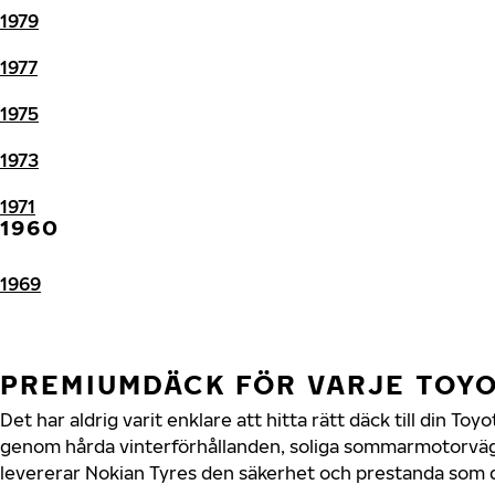
1979
1977
1975
1973
1971
1960
1969
PREMIUMDÄCK FÖR VARJE TOY
Det har aldrig varit enklare att hitta rätt däck till din To
genom hårda vinterförhållanden, soliga sommarmotorvägar
levererar Nokian Tyres den säkerhet och prestanda som di