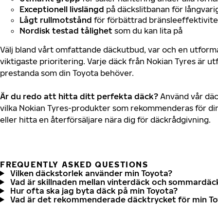
Exceptionell livslängd
på däckslitbanan för långvari
Lågt rullmotstånd
för förbättrad bränsleeffektivite
Nordisk testad tålighet
som du kan lita på
Välj bland vårt omfattande däckutbud, var och en utfor
viktigaste prioritering. Varje däck från Nokian Tyres är u
prestanda som din Toyota behöver.
Är du redo att hitta ditt perfekta däck?
Använd vår däck
vilka Nokian Tyres-produkter som rekommenderas för din
eller hitta en återförsäljare nära dig för däckrådgivning.
FREQUENTLY ASKED QUESTIONS
Vilken däckstorlek använder min Toyota?
Vad är skillnaden mellan vinterdäck och sommardäc
Hur ofta ska jag byta däck på min Toyota?
Vad är det rekommenderade däcktrycket för min T