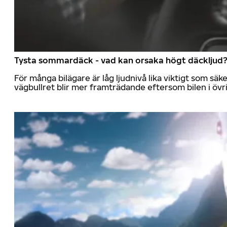
Tysta sommardäck - vad kan orsaka högt däckljud
För många bilägare är låg ljudnivå lika viktigt som sä
vägbullret blir mer framträdande eftersom bilen i övrig