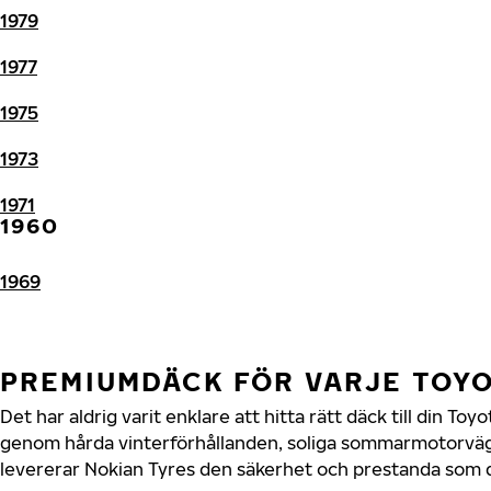
1979
1977
1975
1973
1971
1960
1969
PREMIUMDÄCK FÖR VARJE TOY
Det har aldrig varit enklare att hitta rätt däck till din To
genom hårda vinterförhållanden, soliga sommarmotorvägar
levererar Nokian Tyres den säkerhet och prestanda som di