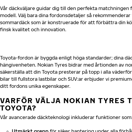
Vår däckväljare guidar dig till den perfekta matchningen f
modell. Välj bara dina fordonsdetaljer så rekommenderar 
sommardäck som är konstruerade för att förbättra din 
finsk kvalitet och innovation.
Toyota-fordon är byggda enligt höga standarder; dina d
hängivenheten. Nokian Tyres bidrar med årtionden av nord
säkerställa att din Toyota presterar på topp i alla väder
bilar till fullstora lastbilar och SUV:ar erbjuder vi prem
ditt fordons unika egenskaper.
VARFÖR VÄLJA NOKIAN TYRES T
TOYOTA?
Vår avancerade däckteknologi inkluderar funktioner som
Utmärkt grepp
för säker hantering under alla förhå