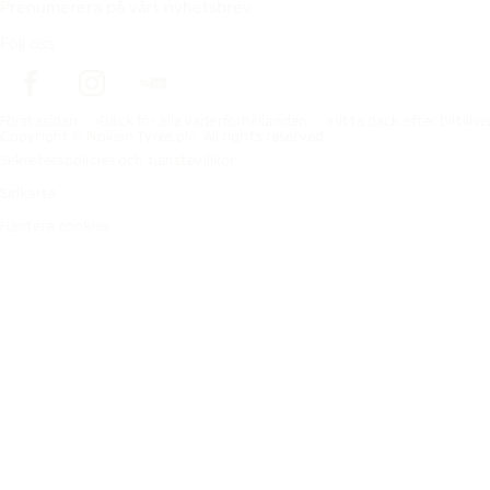
Prenumerera på vårt nyhetsbrev
Följ oss
Förstasidan
Däck för alla väderförhållanden
Hitta däck efter biltillv
Copyright © Nokian Tyres plc. All rights reserved.
Sekretesspolicies och tjänstevillkor
Sidkarta
Hantera cookies