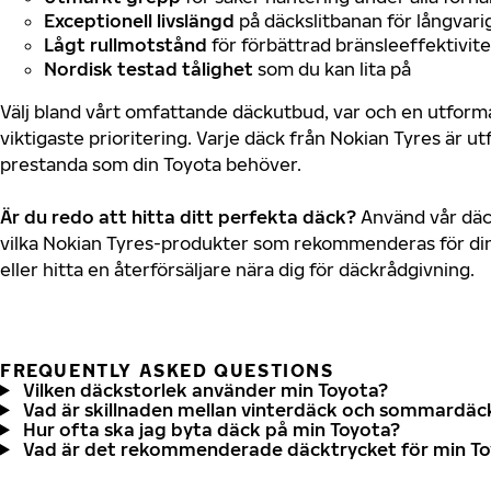
Exceptionell livslängd
på däckslitbanan för långvari
Lågt rullmotstånd
för förbättrad bränsleeffektivite
Nordisk testad tålighet
som du kan lita på
Välj bland vårt omfattande däckutbud, var och en utfor
viktigaste prioritering. Varje däck från Nokian Tyres är u
prestanda som din Toyota behöver.
Är du redo att hitta ditt perfekta däck?
Använd vår däck
vilka Nokian Tyres-produkter som rekommenderas för din
eller hitta en återförsäljare nära dig för däckrådgivning.
FREQUENTLY ASKED QUESTIONS
Vilken däckstorlek använder min Toyota?
Vad är skillnaden mellan vinterdäck och sommardäc
Hur ofta ska jag byta däck på min Toyota?
Vad är det rekommenderade däcktrycket för min T