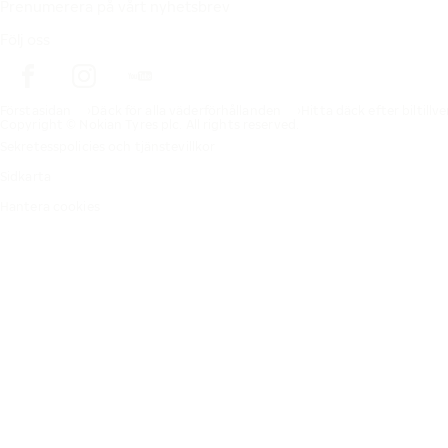
Prenumerera på vårt nyhetsbrev
Följ oss
Förstasidan
Däck för alla väderförhållanden
Hitta däck efter biltillv
Copyright © Nokian Tyres plc. All rights reserved.
Sekretesspolicies och tjänstevillkor
Sidkarta
Hantera cookies