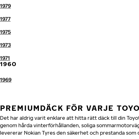
1979
1977
1975
1973
1971
1960
1969
PREMIUMDÄCK FÖR VARJE TOY
Det har aldrig varit enklare att hitta rätt däck till din To
genom hårda vinterförhållanden, soliga sommarmotorvägar
levererar Nokian Tyres den säkerhet och prestanda som di