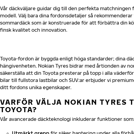
Vår däckväljare guidar dig till den perfekta matchningen f
modell. Välj bara dina fordonsdetaljer så rekommenderar 
sommardäck som är konstruerade för att förbättra din 
finsk kvalitet och innovation.
Toyota-fordon är byggda enligt höga standarder; dina d
hängivenheten. Nokian Tyres bidrar med årtionden av nord
säkerställa att din Toyota presterar på topp i alla väder
bilar till fullstora lastbilar och SUV:ar erbjuder vi prem
ditt fordons unika egenskaper.
VARFÖR VÄLJA NOKIAN TYRES T
TOYOTA?
Vår avancerade däckteknologi inkluderar funktioner som
Utmärkt grepp
för säker hantering under alla förhå