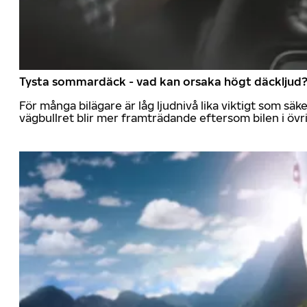
Tysta sommardäck - vad kan orsaka högt däckljud
För många bilägare är låg ljudnivå lika viktigt som sä
vägbullret blir mer framträdande eftersom bilen i övrig