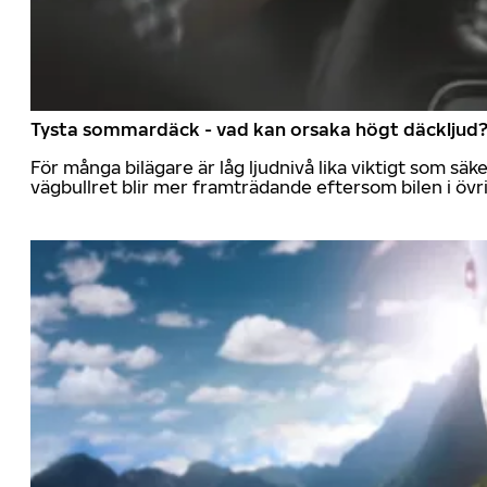
Tysta sommardäck - vad kan orsaka högt däckljud
För många bilägare är låg ljudnivå lika viktigt som sä
vägbullret blir mer framträdande eftersom bilen i övrig