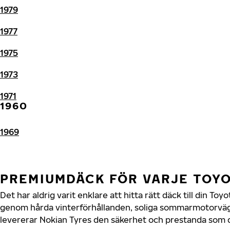
1979
1977
1975
1973
1971
1960
1969
PREMIUMDÄCK FÖR VARJE TOY
Det har aldrig varit enklare att hitta rätt däck till din To
genom hårda vinterförhållanden, soliga sommarmotorvägar
levererar Nokian Tyres den säkerhet och prestanda som di