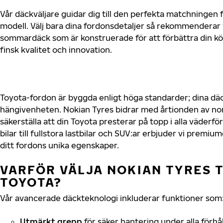
Vår däckväljare guidar dig till den perfekta matchningen f
modell. Välj bara dina fordonsdetaljer så rekommenderar 
sommardäck som är konstruerade för att förbättra din 
finsk kvalitet och innovation.
Toyota-fordon är byggda enligt höga standarder; dina d
hängivenheten. Nokian Tyres bidrar med årtionden av nord
säkerställa att din Toyota presterar på topp i alla väder
bilar till fullstora lastbilar och SUV:ar erbjuder vi prem
ditt fordons unika egenskaper.
VARFÖR VÄLJA NOKIAN TYRES T
TOYOTA?
Vår avancerade däckteknologi inkluderar funktioner som
Utmärkt grepp
för säker hantering under alla förhå