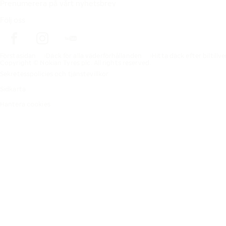
Prenumerera på vårt nyhetsbrev
Följ oss
Förstasidan
Däck för alla väderförhållanden
Hitta däck efter biltillv
Copyright © Nokian Tyres plc. All rights reserved.
Sekretesspolicies och tjänstevillkor
Sidkarta
Hantera cookies