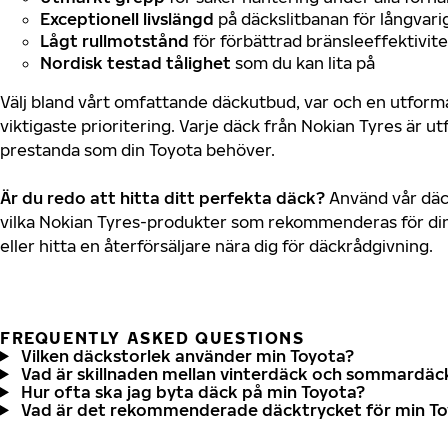
Exceptionell livslängd
på däckslitbanan för långvari
Lågt rullmotstånd
för förbättrad bränsleeffektivite
Nordisk testad tålighet
som du kan lita på
Välj bland vårt omfattande däckutbud, var och en utfor
viktigaste prioritering. Varje däck från Nokian Tyres är u
prestanda som din Toyota behöver.
Är du redo att hitta ditt perfekta däck?
Använd vår däck
vilka Nokian Tyres-produkter som rekommenderas för din
eller hitta en återförsäljare nära dig för däckrådgivning.
FREQUENTLY ASKED QUESTIONS
Vilken däckstorlek använder min Toyota?
Vad är skillnaden mellan vinterdäck och sommardäc
Hur ofta ska jag byta däck på min Toyota?
Vad är det rekommenderade däcktrycket för min T