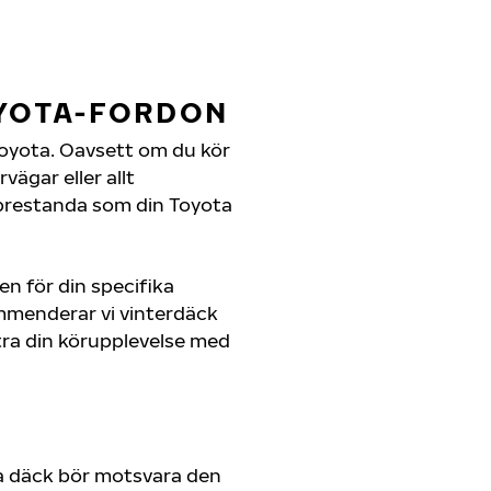
OYOTA-FORDON
n Toyota. Oavsett om du kör
ägar eller allt
 prestanda som din Toyota
en för din specifika
ommenderar vi vinterdäck
ra din körupplevelse med
a däck bör motsvara den