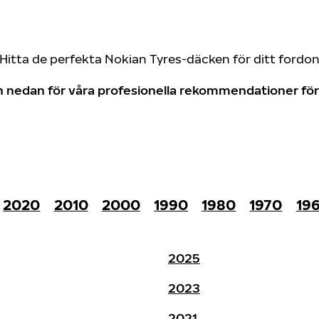
Hitta de perfekta Nokian Tyres-däcken för ditt fordo
don nedan för våra profesionella rekommendationer f
2020
2010
2000
1990
1980
1970
19
2025
2023
2021