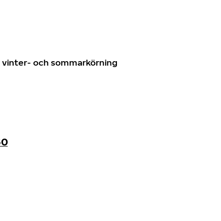
n
ör vinter- och sommarkörning
60