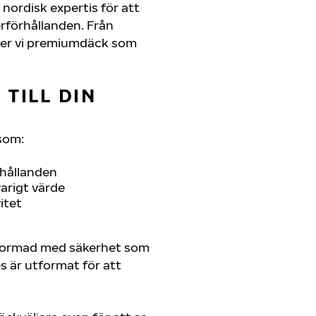
nordisk expertis för att
erförhållanden. Från
juder vi premiumdäck som
TILL DIN
som:
rhållanden
arigt värde
itet
tformad med säkerhet som
es är utformat för att