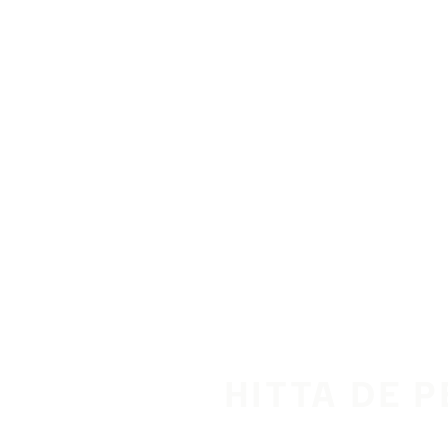
Hoppa till huvudinnehåll
Hem
HITTA DE 