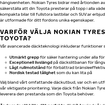
hängivenheten. Nokian Tyres bidrar med årtionden av 
säkerställa att din Toyota presterar på topp i alla väd
kompakta bilar till fullstora lastbilar och SUV:ar erb
är utformade för ditt fordons unika egenskaper.
VARFÖR VÄLJA NOKIAN TYRES 
TOYOTA?
Vår avancerade däckteknologi inkluderar funktioner 
Utmärkt grepp
för säker hantering under alla fö
Exceptionell livslängd
på däckslitbanan för långv
Lågt rullmotstånd
för förbättrad bränsleeffektiv
Nordisk testad tålighet
som du kan lita på
Välj bland vårt omfattande däckutbud, var och en u
vår viktigaste prioritering. Varje däck från Nokian Tyr
leverera den prestanda som din Toyota behöver.