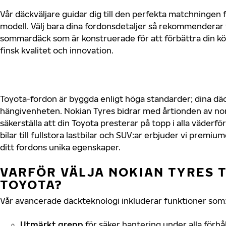
Vår däckväljare guidar dig till den perfekta matchningen f
modell. Välj bara dina fordonsdetaljer så rekommenderar 
sommardäck som är konstruerade för att förbättra din 
finsk kvalitet och innovation.
Toyota-fordon är byggda enligt höga standarder; dina d
hängivenheten. Nokian Tyres bidrar med årtionden av nord
säkerställa att din Toyota presterar på topp i alla väder
bilar till fullstora lastbilar och SUV:ar erbjuder vi prem
ditt fordons unika egenskaper.
VARFÖR VÄLJA NOKIAN TYRES T
TOYOTA?
Vår avancerade däckteknologi inkluderar funktioner som
Utmärkt grepp
för säker hantering under alla förhå