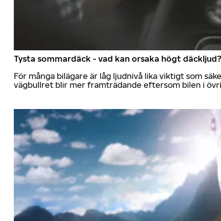
Tysta sommardäck - vad kan orsaka högt däckljud
För många bilägare är låg ljudnivå lika viktigt som sä
vägbullret blir mer framträdande eftersom bilen i övrig