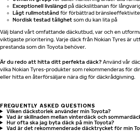
Exceptionell livslängd
på däckslitbanan för långvari
Lågt rullmotstånd
för förbättrad bränsleeffektivite
Nordisk testad tålighet
som du kan lita på
Välj bland vårt omfattande däckutbud, var och en utfor
viktigaste prioritering. Varje däck från Nokian Tyres är u
prestanda som din Toyota behöver.
Är du redo att hitta ditt perfekta däck?
Använd vår däck
vilka Nokian Tyres-produkter som rekommenderas för din
eller hitta en återförsäljare nära dig för däckrådgivning.
FREQUENTLY ASKED QUESTIONS
Vilken däckstorlek använder min Toyota?
Vad är skillnaden mellan vinterdäck och sommardäc
Hur ofta ska jag byta däck på min Toyota?
Vad är det rekommenderade däcktrycket för min T