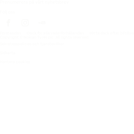
Prenumerera på vårt nyhetsbrev
Följ oss
Förstasidan
Däck för alla väderförhållanden
Hitta däck efter biltillv
Copyright © Nokian Tyres plc. All rights reserved.
Sekretesspolicies och tjänstevillkor
Sidkarta
Hantera cookies