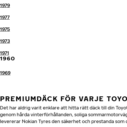
1979
1977
1975
1973
1971
1960
1969
PREMIUMDÄCK FÖR VARJE TOY
Det har aldrig varit enklare att hitta rätt däck till din To
genom hårda vinterförhållanden, soliga sommarmotorvägar
levererar Nokian Tyres den säkerhet och prestanda som di