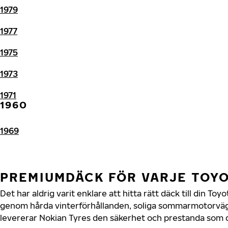
1979
1977
1975
1973
1971
1960
1969
PREMIUMDÄCK FÖR VARJE TOY
Det har aldrig varit enklare att hitta rätt däck till din To
genom hårda vinterförhållanden, soliga sommarmotorvägar
levererar Nokian Tyres den säkerhet och prestanda som di