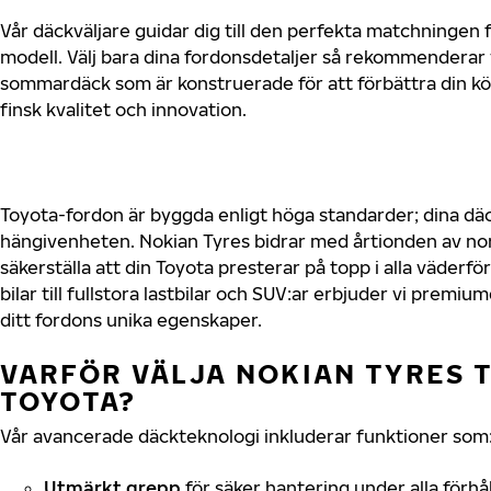
Vår däckväljare guidar dig till den perfekta matchningen f
modell. Välj bara dina fordonsdetaljer så rekommenderar 
sommardäck som är konstruerade för att förbättra din 
finsk kvalitet och innovation.
Toyota-fordon är byggda enligt höga standarder; dina d
hängivenheten. Nokian Tyres bidrar med årtionden av nord
säkerställa att din Toyota presterar på topp i alla väder
bilar till fullstora lastbilar och SUV:ar erbjuder vi prem
ditt fordons unika egenskaper.
VARFÖR VÄLJA NOKIAN TYRES T
TOYOTA?
Vår avancerade däckteknologi inkluderar funktioner som
Utmärkt grepp
för säker hantering under alla förhå