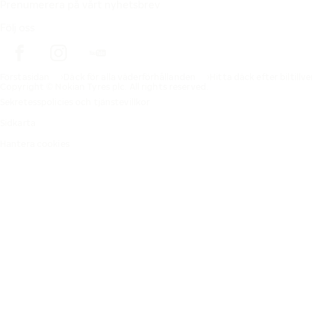
Prenumerera på vårt nyhetsbrev
Följ oss
Förstasidan
Däck för alla väderförhållanden
Hitta däck efter biltillv
Copyright © Nokian Tyres plc. All rights reserved.
Sekretesspolicies och tjänstevillkor
Sidkarta
Hantera cookies