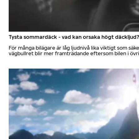
Tysta sommardäck - vad kan orsaka högt däckljud
För många bilägare är låg ljudnivå lika viktigt som sä
vägbullret blir mer framträdande eftersom bilen i övrig