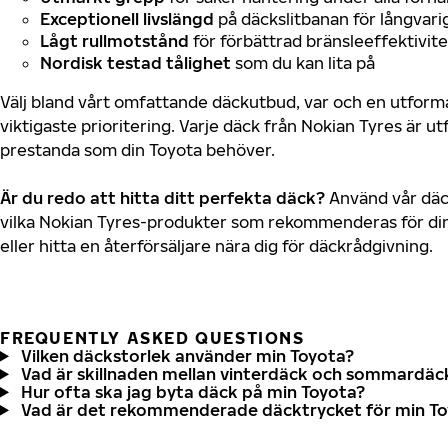
Exceptionell livslängd
på däckslitbanan för långvari
Lågt rullmotstånd
för förbättrad bränsleeffektivite
Nordisk testad tålighet
som du kan lita på
Välj bland vårt omfattande däckutbud, var och en utfor
viktigaste prioritering. Varje däck från Nokian Tyres är u
prestanda som din Toyota behöver.
Är du redo att hitta ditt perfekta däck?
Använd vår däck
vilka Nokian Tyres-produkter som rekommenderas för din
eller hitta en återförsäljare nära dig för däckrådgivning.
FREQUENTLY ASKED QUESTIONS
Vilken däckstorlek använder min Toyota?
Vad är skillnaden mellan vinterdäck och sommardäc
Hur ofta ska jag byta däck på min Toyota?
Vad är det rekommenderade däcktrycket för min T