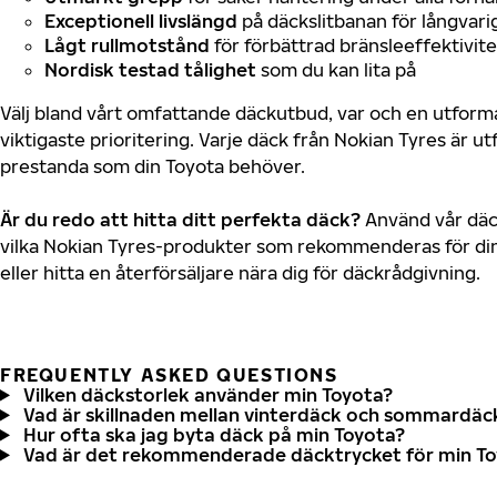
Exceptionell livslängd
på däckslitbanan för långvari
Lågt rullmotstånd
för förbättrad bränsleeffektivite
Nordisk testad tålighet
som du kan lita på
Välj bland vårt omfattande däckutbud, var och en utfor
viktigaste prioritering. Varje däck från Nokian Tyres är u
prestanda som din Toyota behöver.
Är du redo att hitta ditt perfekta däck?
Använd vår däck
vilka Nokian Tyres-produkter som rekommenderas för din
eller hitta en återförsäljare nära dig för däckrådgivning.
FREQUENTLY ASKED QUESTIONS
Vilken däckstorlek använder min Toyota?
Vad är skillnaden mellan vinterdäck och sommardäc
Hur ofta ska jag byta däck på min Toyota?
Vad är det rekommenderade däcktrycket för min T