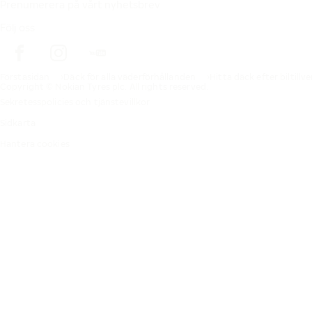
Prenumerera på vårt nyhetsbrev
Följ oss
Förstasidan
Däck för alla väderförhållanden
Hitta däck efter biltillv
Copyright © Nokian Tyres plc. All rights reserved.
Sekretesspolicies och tjänstevillkor
Sidkarta
Hantera cookies