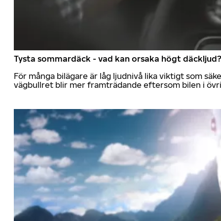
Tysta sommardäck - vad kan orsaka högt däckljud
För många bilägare är låg ljudnivå lika viktigt som sä
vägbullret blir mer framträdande eftersom bilen i övrig