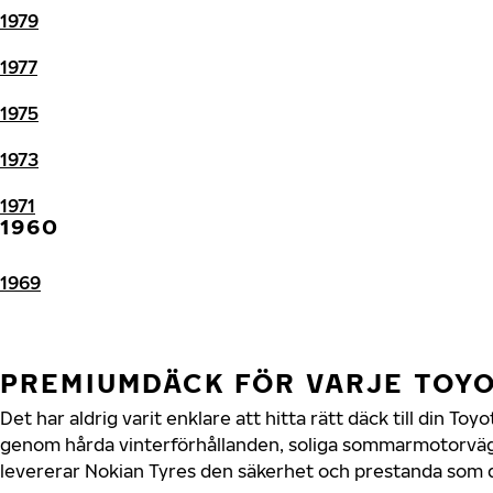
1979
1977
1975
1973
1971
1960
1969
PREMIUMDÄCK FÖR VARJE TOY
Det har aldrig varit enklare att hitta rätt däck till din To
genom hårda vinterförhållanden, soliga sommarmotorvägar
levererar Nokian Tyres den säkerhet och prestanda som di