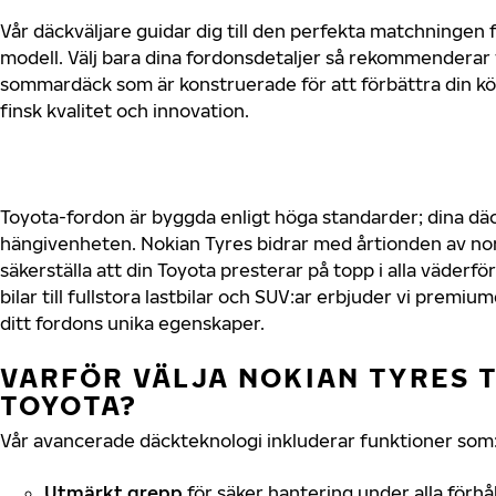
Vår däckväljare guidar dig till den perfekta matchningen f
modell. Välj bara dina fordonsdetaljer så rekommenderar 
sommardäck som är konstruerade för att förbättra din 
finsk kvalitet och innovation.
Toyota-fordon är byggda enligt höga standarder; dina d
hängivenheten. Nokian Tyres bidrar med årtionden av nord
säkerställa att din Toyota presterar på topp i alla väder
bilar till fullstora lastbilar och SUV:ar erbjuder vi prem
ditt fordons unika egenskaper.
VARFÖR VÄLJA NOKIAN TYRES T
TOYOTA?
Vår avancerade däckteknologi inkluderar funktioner som
Utmärkt grepp
för säker hantering under alla förhå