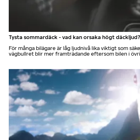
Tysta sommardäck - vad kan orsaka högt däckljud
För många bilägare är låg ljudnivå lika viktigt som sä
vägbullret blir mer framträdande eftersom bilen i övrig