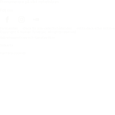
Prenumerera på vårt nyhetsbrev
Följ oss
Förstasidan
Däck för alla väderförhållanden
Hitta däck efter biltillv
Copyright © Nokian Tyres plc. All rights reserved.
Sekretesspolicies och tjänstevillkor
Sidkarta
Hantera cookies