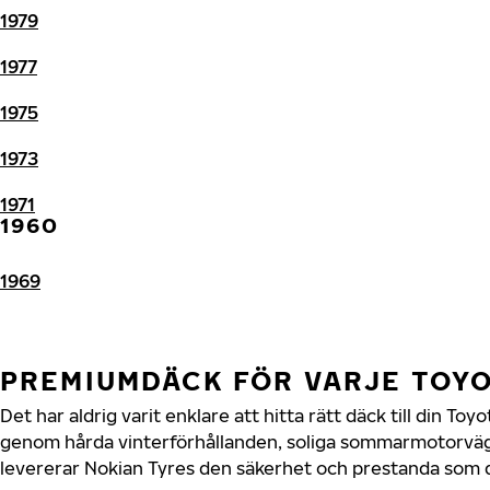
1979
1977
1975
1973
1971
1960
1969
PREMIUMDÄCK FÖR VARJE TOY
Det har aldrig varit enklare att hitta rätt däck till din To
genom hårda vinterförhållanden, soliga sommarmotorvägar
levererar Nokian Tyres den säkerhet och prestanda som di