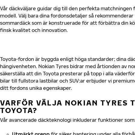
Vår däckväljare guidar dig till den perfekta matchningen f
modell. Välj bara dina fordonsdetaljer så rekommenderar 
sommardäck som är konstruerade för att förbättra din 
finsk kvalitet och innovation.
Toyota-fordon är byggda enligt höga standarder; dina d
hängivenheten. Nokian Tyres bidrar med årtionden av nord
säkerställa att din Toyota presterar på topp i alla väder
bilar till fullstora lastbilar och SUV:ar erbjuder vi prem
ditt fordons unika egenskaper.
VARFÖR VÄLJA NOKIAN TYRES T
TOYOTA?
Vår avancerade däckteknologi inkluderar funktioner som
Utmärkt grepp
för säker hantering under alla förhå