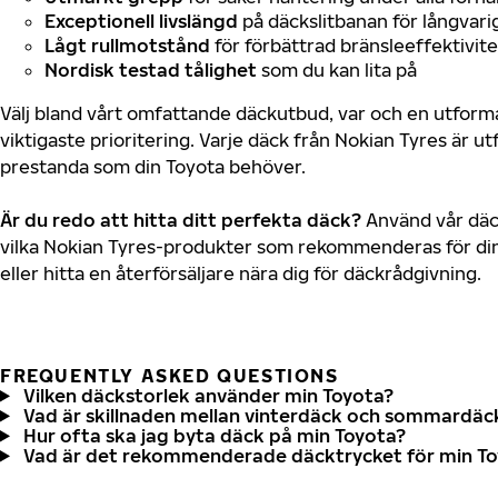
Exceptionell livslängd
på däckslitbanan för långvari
Lågt rullmotstånd
för förbättrad bränsleeffektivite
Nordisk testad tålighet
som du kan lita på
Välj bland vårt omfattande däckutbud, var och en utfor
viktigaste prioritering. Varje däck från Nokian Tyres är u
prestanda som din Toyota behöver.
Är du redo att hitta ditt perfekta däck?
Använd vår däck
vilka Nokian Tyres-produkter som rekommenderas för din
eller hitta en återförsäljare nära dig för däckrådgivning.
FREQUENTLY ASKED QUESTIONS
Vilken däckstorlek använder min Toyota?
Vad är skillnaden mellan vinterdäck och sommardäc
Hur ofta ska jag byta däck på min Toyota?
Vad är det rekommenderade däcktrycket för min T