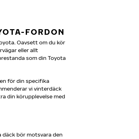
OYOTA-FORDON
n Toyota. Oavsett om du kör
ägar eller allt
 prestanda som din Toyota
en för din specifika
ommenderar vi vinterdäck
ra din körupplevelse med
a däck bör motsvara den