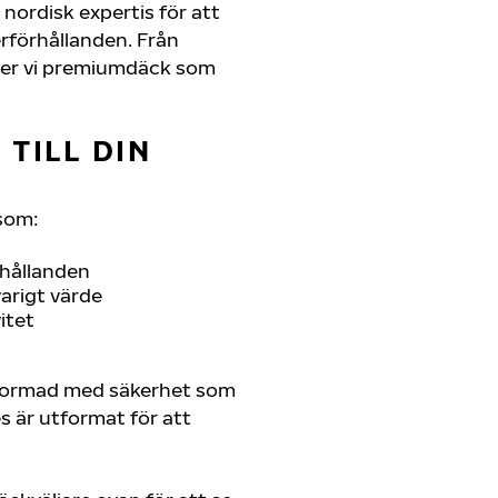
nordisk expertis för att
erförhållanden. Från
juder vi premiumdäck som
TILL DIN
som:
rhållanden
arigt värde
itet
tformad med säkerhet som
es är utformat för att