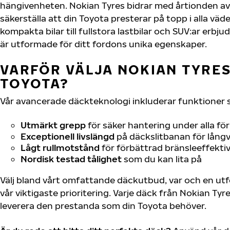
hängivenheten. Nokian Tyres bidrar med årtionden av 
säkerställa att din Toyota presterar på topp i alla väd
kompakta bilar till fullstora lastbilar och SUV:ar erb
är utformade för ditt fordons unika egenskaper.
VARFÖR VÄLJA NOKIAN TYRES 
TOYOTA?
Vår avancerade däckteknologi inkluderar funktioner 
Utmärkt grepp
för säker hantering under alla fö
Exceptionell livslängd
på däckslitbanan för långv
Lågt rullmotstånd
för förbättrad bränsleeffektiv
Nordisk testad tålighet
som du kan lita på
Välj bland vårt omfattande däckutbud, var och en u
vår viktigaste prioritering. Varje däck från Nokian Tyr
leverera den prestanda som din Toyota behöver.