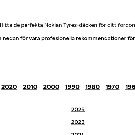
Hitta de perfekta Nokian Tyres-däcken för ditt fordo
don nedan för våra profesionella rekommendationer f
2020
2010
2000
1990
1980
1970
19
2025
2023
2021