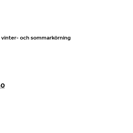
n
ör vinter- och sommarkörning
60