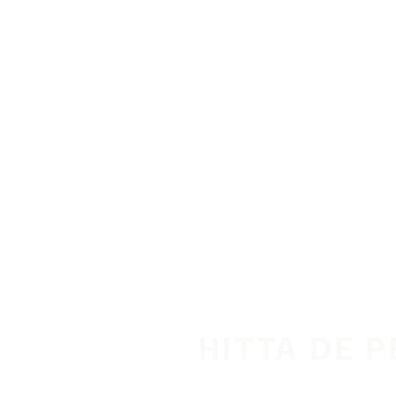
Hoppa till huvudinnehåll
Hem
HITTA DE 