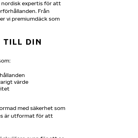
nordisk expertis för att
erförhållanden. Från
juder vi premiumdäck som
TILL DIN
som:
rhållanden
arigt värde
itet
tformad med säkerhet som
es är utformat för att