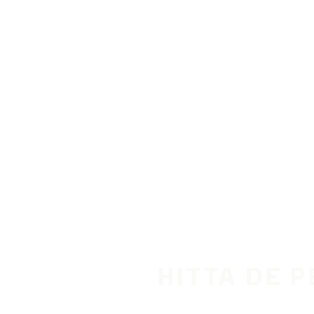
Hoppa till huvudinnehåll
Hem
HITTA DE 