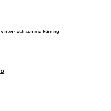
n
ör vinter- och sommarkörning
60