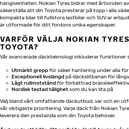
hängivenheten. Nokian Tyres bidrar med årtionden av 
säkerställa att din Toyota presterar på topp i alla väd
kompakta bilar till fullstora lastbilar och SUV:ar erb
är utformade för ditt fordons unika egenskaper.
VARFÖR VÄLJA NOKIAN TYRES 
TOYOTA?
Vår avancerade däckteknologi inkluderar funktioner 
Utmärkt grepp
för säker hantering under alla fö
Exceptionell livslängd
på däckslitbanan för långv
Lågt rullmotstånd
för förbättrad bränsleeffektiv
Nordisk testad tålighet
som du kan lita på
Välj bland vårt omfattande däckutbud, var och en u
vår viktigaste prioritering. Varje däck från Nokian Tyr
leverera den prestanda som din Toyota behöver.