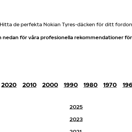
Hitta de perfekta Nokian Tyres-däcken för ditt fordo
don nedan för våra profesionella rekommendationer f
2020
2010
2000
1990
1980
1970
19
2025
2023
2021