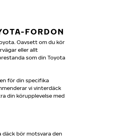
OYOTA-FORDON
n Toyota. Oavsett om du kör
ägar eller allt
 prestanda som din Toyota
en för din specifika
ommenderar vi vinterdäck
ra din körupplevelse med
a däck bör motsvara den