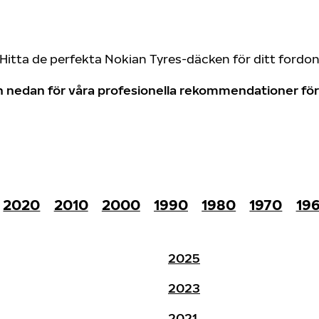
Hitta de perfekta Nokian Tyres-däcken för ditt fordo
don nedan för våra profesionella rekommendationer f
2020
2010
2000
1990
1980
1970
19
2025
2023
2021