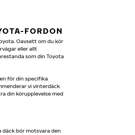
OYOTA-FORDON
n Toyota. Oavsett om du kör
ägar eller allt
 prestanda som din Toyota
en för din specifika
ommenderar vi vinterdäck
ra din körupplevelse med
a däck bör motsvara den