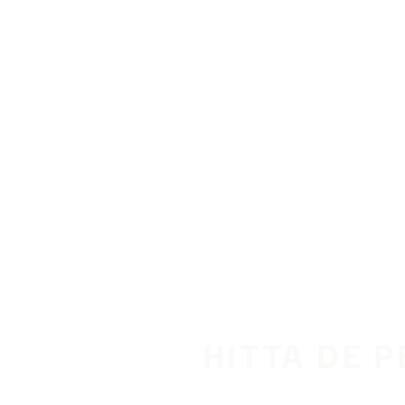
Hoppa till huvudinnehåll
Hem
HITTA DE 