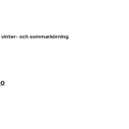
n
ör vinter- och sommarkörning
60