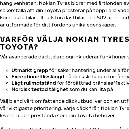
hängivenheten. Nokian Tyres bidrar med årtionden av 
säkerställa att din Toyota presterar på topp i alla väd
kompakta bilar till fullstora lastbilar och SUV:ar erb
är utformade för ditt fordons unika egenskaper.
VARFÖR VÄLJA NOKIAN TYRES 
TOYOTA?
Vår avancerade däckteknologi inkluderar funktioner 
Utmärkt grepp
för säker hantering under alla fö
Exceptionell livslängd
på däckslitbanan för långv
Lågt rullmotstånd
för förbättrad bränsleeffektiv
Nordisk testad tålighet
som du kan lita på
Välj bland vårt omfattande däckutbud, var och en u
vår viktigaste prioritering. Varje däck från Nokian Tyr
leverera den prestanda som din Toyota behöver.