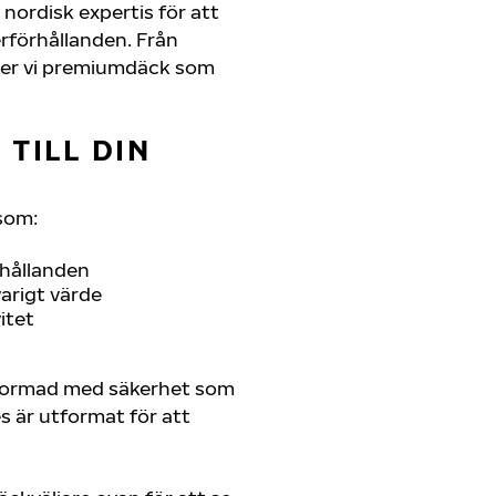
nordisk expertis för att
erförhållanden. Från
juder vi premiumdäck som
TILL DIN
som:
rhållanden
arigt värde
itet
tformad med säkerhet som
es är utformat för att